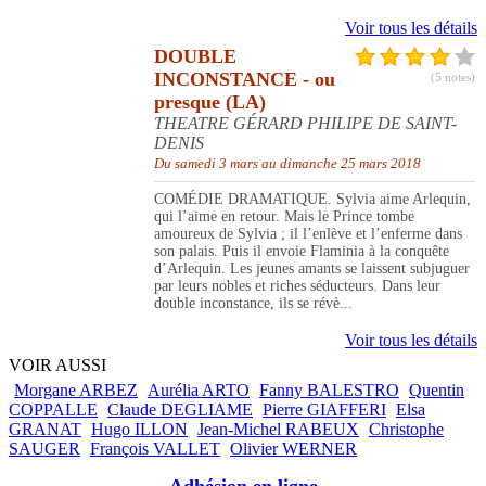
Voir tous les détails
DOUBLE
INCONSTANCE - ou
(5 notes)
presque (LA)
THEATRE GÉRARD PHILIPE DE SAINT-
DENIS
Du samedi 3 mars au dimanche 25 mars 2018
COMÉDIE DRAMATIQUE. Sylvia aime Arlequin,
qui l’aime en retour. Mais le Prince tombe
amoureux de Sylvia ; il l’enlève et l’enferme dans
son palais. Puis il envoie Flaminia à la conquête
d’Arlequin. Les jeunes amants se laissent subjuguer
par leurs nobles et riches séducteurs. Dans leur
double inconstance, ils se révè...
Voir tous les détails
VOIR AUSSI
Morgane ARBEZ
Aurélia ARTO
Fanny BALESTRO
Quentin
COPPALLE
Claude DEGLIAME
Pierre GIAFFERI
Elsa
GRANAT
Hugo ILLON
Jean-Michel RABEUX
Christophe
SAUGER
François VALLET
Olivier WERNER