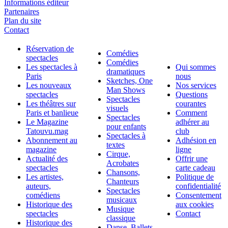
Informations éditeur
Partenaires
Plan du site
Contact
Réservation de
Comédies
spectacles
Comédies
Les spectacles à
Qui sommes
dramatiques
Paris
nous
Sketches, One
Les nouveaux
Nos services
Man Shows
spectacles
Questions
Spectacles
Les théâtres sur
courantes
visuels
Paris et banlieue
Comment
Spectacles
Le Magazine
adhérer au
pour enfants
Tatouvu.mag
club
Spectacles à
Abonnement au
Adhésion en
textes
magazine
ligne
Cirque,
Actualité des
Offrir une
Acrobates
spectacles
carte cadeau
Chansons,
Les artistes,
Politique de
Chanteurs
auteurs,
confidentialité
Spectacles
comédiens
Consentement
musicaux
Historique des
aux cookies
Musique
spectacles
Contact
classique
Historique des
Danse, Ballets