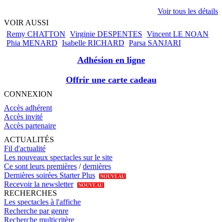
Voir tous les détails
VOIR AUSSI
Remy CHATTON
Virginie DESPENTES
Vincent LE NOAN
Phia MENARD
Isabelle RICHARD
Parsa SANJARI
Adhésion en ligne
Offrir une carte cadeau
CONNEXION
Accès adhérent
Accès invité
Accès partenaire
ACTUALITÉS
Fil d'actualité
Les nouveaux spectacles sur le site
Ce sont leurs premières
/
dernières
Dernières soirées Starter Plus
NOUVEAU
Recevoir la newsletter
NOUVEAU
RECHERCHES
Les spectacles à l'affiche
Recherche par genre
Recherche multicritère