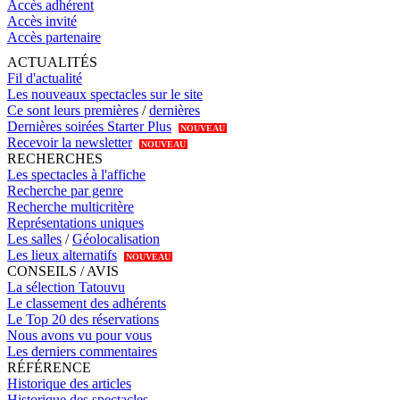
Accès adhérent
Accès invité
Accès partenaire
ACTUALITÉS
Fil d'actualité
Les nouveaux spectacles sur le site
Ce sont leurs premières
/
dernières
Dernières soirées Starter Plus
NOUVEAU
Recevoir la newsletter
NOUVEAU
RECHERCHES
Les spectacles à l'affiche
Recherche par genre
Recherche multicritère
Représentations uniques
Les salles
/
Géolocalisation
Les lieux alternatifs
NOUVEAU
CONSEILS / AVIS
La sélection Tatouvu
Le classement des adhérents
Le Top 20 des réservations
Nous avons vu pour vous
Les derniers commentaires
RÉFÉRENCE
Historique des articles
Historique des spectacles