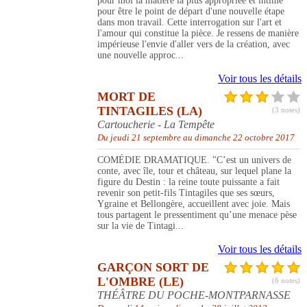
pour moi la matière la plus appropriée et intime
pour être le point de départ d'une nouvelle étape
dans mon travail. Cette interrogation sur l'art et
l'amour qui constitue la pièce. Je ressens de manière
impérieuse l'envie d'aller vers de la création, avec
une nouvelle approc...
Voir tous les détails
MORT DE
TINTAGILES (LA)
(3 notes)
Cartoucherie - La Tempête
Du jeudi 21 septembre au dimanche 22 octobre 2017
COMÉDIE DRAMATIQUE. "C’est un univers de
conte, avec île, tour et château, sur lequel plane la
figure du Destin : la reine toute puissante a fait
revenir son petit-fils Tintagiles que ses sœurs,
Ygraine et Bellongère, accueillent avec joie. Mais
tous partagent le pressentiment qu’une menace pèse
sur la vie de Tintagi...
Voir tous les détails
GARÇON SORT DE
L'OMBRE (LE)
(6 notes)
THÉÂTRE DU POCHE-MONTPARNASSE