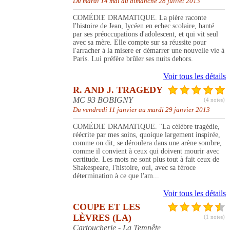
Du mardi 14 mai au dimanche 28 juillet 2013
COMÉDIE DRAMATIQUE. La pière raconte
l'histoire de Jean, lycéen en echec scolaire, hanté
par ses préoccupations d'adolescent, et qui vit seul
avec sa mère. Elle compte sur sa réussite pour
l'arracher à la misere er démarrer une nouvelle vie à
Paris. Lui préfère brûler ses nuits dehors.
Voir tous les détails
R. AND J. TRAGEDY
MC 93 BOBIGNY
(4 notes)
Du vendredi 11 janvier au mardi 29 janvier 2013
COMÉDIE DRAMATIQUE. "La célèbre tragédie,
réécrite par mes soins, quoique largement inspirée,
comme on dit, se déroulera dans une arène sombre,
comme il convient à ceux qui doivent mourir avec
certitude. Les mots ne sont plus tout à fait ceux de
Shakespeare, l'histoire, oui, avec sa féroce
détermination à ce que l'am...
Voir tous les détails
COUPE ET LES
LÈVRES (LA)
(1 notes)
Cartoucherie - La Tempête