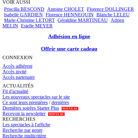
VOIR AUSSI
Priscilla BESCOND
Antoine CHOLET
Florence DOLLINGER
Isabelle GARDIEN
Florence HENNEQUIN
Blanche LELEU
Marie-Christine LETORT
Géraldine MARTINEAU
Adrien
MELIN
Estelle MEYER
Adhésion en ligne
Offrir une carte cadeau
CONNEXION
Accès adhérent
Accès invité
Accès partenaire
ACTUALITÉS
Fil d'actualité
Les nouveaux spectacles sur le site
Ce sont leurs premières
/
dernières
Dernières soirées Starter Plus
NOUVEAU
Recevoir la newsletter
NOUVEAU
RECHERCHES
Les spectacles à l'affiche
Recherche par genre
Recherche multicritère