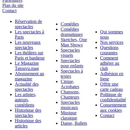
Partenaires
Plan du site
Contact
Réservation de
Comédies
spectacles
Comédies
Les spectacles à
Qui sommes
dramatiques
Paris
nous
Sketches, One
Les nouveaux
Nos services
Man Shows
spectacles
Questions
Spectacles
Les théâtres sur
courantes
visuels
Paris et banlieue
Comment
Spectacles
Le Magazine
adhérer au
pour enfants
Tatouvu.mag
club
Spectacles à
Abonnement au
Adhésion en
textes
magazine
ligne
Cirque,
Actualité des
Offrir une
Acrobates
spectacles
carte cadeau
Chansons,
Les artistes,
Politique de
Chanteurs
auteurs,
confidentialité
Spectacles
comédiens
Consentement
musicaux
Historique des
aux cookies
Musique
spectacles
Contact
classique
Historique des
Danse, Ballets
articles