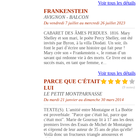
Voir tous les détails
FRANKENSTEIN
AVIGNON - BALCON
Du vendredi 7 juillet au mercredi 26 juillet 2023
CABARET DES ÂMES PERDUES. 1816. Mary
Shelley et son mari, le poète Percy Shelley, ont été
invités par Byron, à la villa Diodati. Un soir, ils
font le pari d’écrire une histoire qui fait peur !
Mary crée son « Frankenstein », le roman d’un
savant qui redonne vie à des morts. Ce livre est un
succès mais, en tant que femme, e...
Voir tous les détails
PARCE QUE C'ÉTAIT
LUI
(9 notes)
LE PETIT MONTPARNASSE
Du mardi 21 janvier au dimanche 30 mars 2014
TEXTE(S). L'amitié entre Montaigne et La Boétie
est proverbiale: "Parce que c'était lui, parce que
c'était moi". Marie de Gournay lit à 17 ans les deux
premiers livres des Essais de Michel de Montaigne
et s'éprend de leur auteur de 35 ans de plus qu'elle!
Voilà donc un fructueux triangle amoureux et