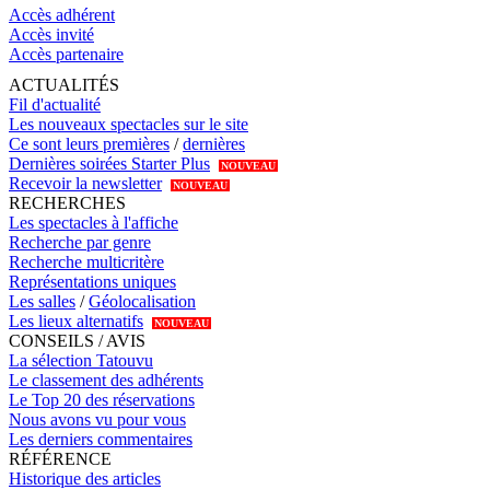
Accès adhérent
Accès invité
Accès partenaire
ACTUALITÉS
Fil d'actualité
Les nouveaux spectacles sur le site
Ce sont leurs premières
/
dernières
Dernières soirées Starter Plus
NOUVEAU
Recevoir la newsletter
NOUVEAU
RECHERCHES
Les spectacles à l'affiche
Recherche par genre
Recherche multicritère
Représentations uniques
Les salles
/
Géolocalisation
Les lieux alternatifs
NOUVEAU
CONSEILS / AVIS
La sélection Tatouvu
Le classement des adhérents
Le Top 20 des réservations
Nous avons vu pour vous
Les derniers commentaires
RÉFÉRENCE
Historique des articles