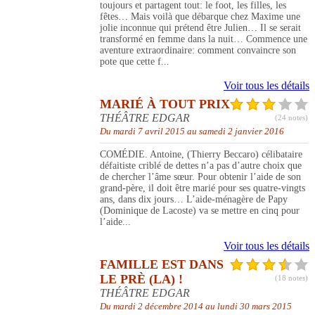
toujours et partagent tout: le foot, les filles, les
fêtes… Mais voilà que débarque chez Maxime une
jolie inconnue qui prétend être Julien… Il se serait
transformé en femme dans la nuit… Commence une
aventure extraordinaire: comment convaincre son
pote que cette f...
Voir tous les détails
MARIÉ À TOUT PRIX
THÉÂTRE EDGAR
(24 notes)
Du mardi 7 avril 2015 au samedi 2 janvier 2016
COMÉDIE. Antoine, (Thierry Beccaro) célibataire
défaitiste criblé de dettes n’a pas d’autre choix que
de chercher l’âme sœur. Pour obtenir l’aide de son
grand-père, il doit être marié pour ses quatre-vingts
ans, dans dix jours… L’aide-ménagère de Papy
(Dominique de Lacoste) va se mettre en cinq pour
l’aide...
Voir tous les détails
FAMILLE EST DANS
LE PRÈ (LA) !
(18 notes)
THÉÂTRE EDGAR
Du mardi 2 décembre 2014 au lundi 30 mars 2015