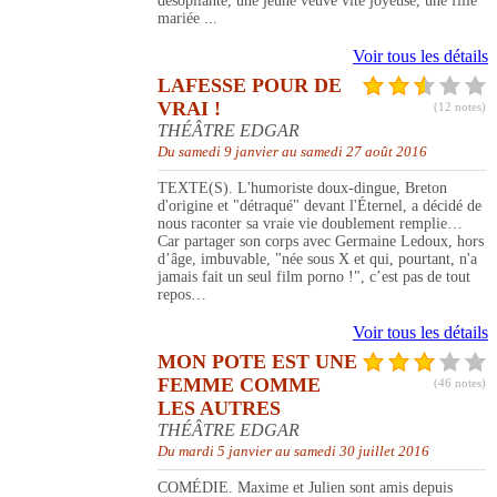
désopilante, une jeune veuve vite joyeuse, une fille
mariée ...
Voir tous les détails
LAFESSE POUR DE
VRAI !
(12 notes)
THÉÂTRE EDGAR
Du samedi 9 janvier au samedi 27 août 2016
TEXTE(S). L'humoriste doux-dingue, Breton
d'origine et "détraqué" devant l'Éternel, a décidé de
nous raconter sa vraie vie doublement remplie…
Car partager son corps avec Germaine Ledoux, hors
d’âge, imbuvable, "née sous X et qui, pourtant, n'a
jamais fait un seul film porno !", c’est pas de tout
repos…
Voir tous les détails
MON POTE EST UNE
FEMME COMME
(46 notes)
LES AUTRES
THÉÂTRE EDGAR
Du mardi 5 janvier au samedi 30 juillet 2016
COMÉDIE. Maxime et Julien sont amis depuis