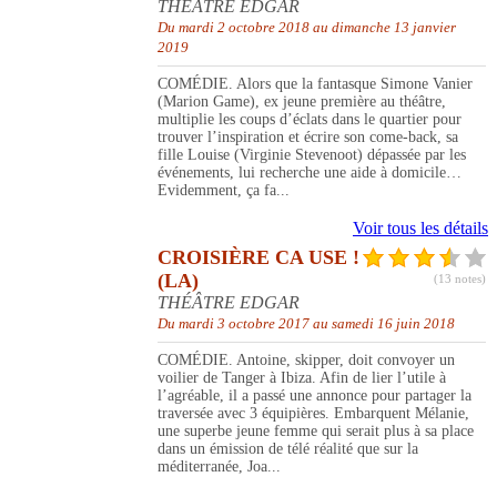
THÉÂTRE EDGAR
Du mardi 2 octobre 2018 au dimanche 13 janvier
2019
COMÉDIE. Alors que la fantasque Simone Vanier
(Marion Game), ex jeune première au théâtre,
multiplie les coups d’éclats dans le quartier pour
trouver l’inspiration et écrire son come-back, sa
fille Louise (Virginie Stevenoot) dépassée par les
événements, lui recherche une aide à domicile…
Evidemment, ça fa...
Voir tous les détails
CROISIÈRE CA USE !
(LA)
(13 notes)
THÉÂTRE EDGAR
Du mardi 3 octobre 2017 au samedi 16 juin 2018
COMÉDIE. Antoine, skipper, doit convoyer un
voilier de Tanger à Ibiza. Afin de lier l’utile à
l’agréable, il a passé une annonce pour partager la
traversée avec 3 équipières. Embarquent Mélanie,
une superbe jeune femme qui serait plus à sa place
dans un émission de télé réalité que sur la
méditerranée, Joa...