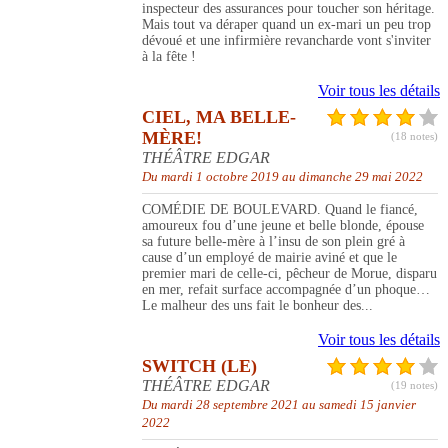
inspecteur des assurances pour toucher son héritage.
Mais tout va déraper quand un ex-mari un peu trop
dévoué et une infirmière revancharde vont s'inviter
à la fête !
Voir tous les détails
CIEL, MA BELLE-
MÈRE!
(18 notes)
THÉÂTRE EDGAR
Du mardi 1 octobre 2019 au dimanche 29 mai 2022
COMÉDIE DE BOULEVARD. Quand le fiancé,
amoureux fou d’une jeune et belle blonde, épouse
sa future belle-mère à l’insu de son plein gré à
cause d’un employé de mairie aviné et que le
premier mari de celle-ci, pêcheur de Morue, disparu
en mer, refait surface accompagnée d’un phoque…
Le malheur des uns fait le bonheur des...
Voir tous les détails
SWITCH (LE)
THÉÂTRE EDGAR
(19 notes)
Du mardi 28 septembre 2021 au samedi 15 janvier
2022