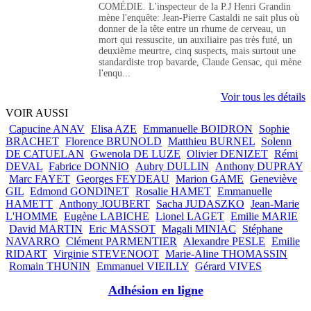
COMÉDIE. L'inspecteur de la P.J Henri Grandin
mène l'enquête: Jean-Pierre Castaldi ne sait plus où
donner de la tête entre un rhume de cerveau, un
mort qui ressuscite, un auxiliaire pas très futé, un
deuxième meurtre, cinq suspects, mais surtout une
standardiste trop bavarde, Claude Gensac, qui mène
l'enqu...
Voir tous les détails
VOIR AUSSI
Capucine ANAV
Elisa AZE
Emmanuelle BOIDRON
Sophie
BRACHET
Florence BRUNOLD
Matthieu BURNEL
Solenn
DE CATUELAN
Gwenola DE LUZE
Olivier DENIZET
Rémi
DEVAL
Fabrice DONNIO
Aubry DULLIN
Anthony DUPRAY
Marc FAYET
Georges FEYDEAU
Marion GAME
Geneviève
GIL
Edmond GONDINET
Rosalie HAMET
Emmanuelle
HAMETT
Anthony JOUBERT
Sacha JUDASZKO
Jean-Marie
L'HOMME
Eugène LABICHE
Lionel LAGET
Emilie MARIE
David MARTIN
Eric MASSOT
Magali MINIAC
Stéphane
NAVARRO
Clément PARMENTIER
Alexandre PESLE
Emilie
RIDART
Virginie STEVENOOT
Marie-Aline THOMASSIN
Romain THUNIN
Emmanuel VIEILLY
Gérard VIVES
Adhésion en ligne