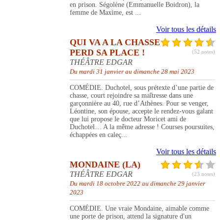
en prison. Ségolène (Emmanuelle Boidron), la
femme de Maxime, est ...
Voir tous les détails
QUI VA A LA CHASSE
PERD SA PLACE !
(52 notes)
THÉÂTRE EDGAR
Du mardi 31 janvier au dimanche 28 mai 2023
COMÉDIE. Duchotel, sous prétexte d’une partie de
chasse, court rejoindre sa maîtresse dans une
garçonnière au 40, rue d’Athènes. Pour se venger,
Léontine, son épouse, accepte le rendez-vous galant
que lui propose le docteur Moricet ami de
Duchotel… A la même adresse ! Courses poursuites,
échappées en caleç...
Voir tous les détails
MONDAINE (LA)
THÉÂTRE EDGAR
(23 notes)
Du mardi 18 octobre 2022 au dimanche 29 janvier
2023
COMÉDIE. Une vraie Mondaine, aimable comme
une porte de prison, attend la signature d'un