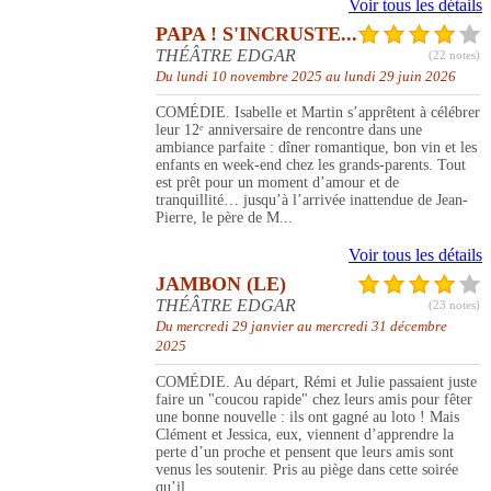
Voir tous les détails
PAPA ! S'INCRUSTE...
THÉÂTRE EDGAR
(22 notes)
Du lundi 10 novembre 2025 au lundi 29 juin 2026
COMÉDIE. Isabelle et Martin s’apprêtent à célébrer
leur 12ᵉ anniversaire de rencontre dans une
ambiance parfaite : dîner romantique, bon vin et les
enfants en week-end chez les grands-parents. Tout
est prêt pour un moment d’amour et de
tranquillité… jusqu’à l’arrivée inattendue de Jean-
Pierre, le père de M...
Voir tous les détails
JAMBON (LE)
THÉÂTRE EDGAR
(23 notes)
Du mercredi 29 janvier au mercredi 31 décembre
2025
COMÉDIE. Au départ, Rémi et Julie passaient juste
faire un "coucou rapide" chez leurs amis pour fêter
une bonne nouvelle : ils ont gagné au loto ! Mais
Clément et Jessica, eux, viennent d’apprendre la
perte d’un proche et pensent que leurs amis sont
venus les soutenir. Pris au piège dans cette soirée
qu’il...