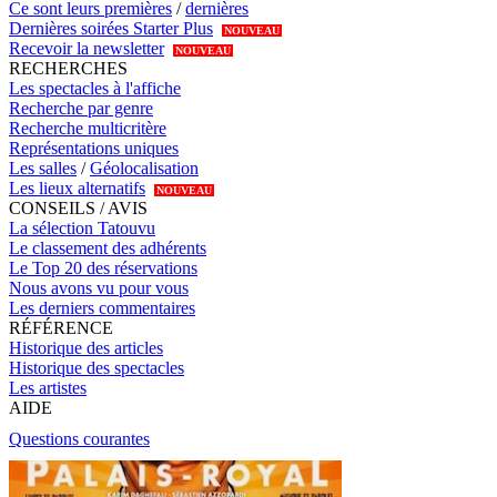
Ce sont leurs premières
/
dernières
Dernières soirées Starter Plus
NOUVEAU
Recevoir la newsletter
NOUVEAU
RECHERCHES
Les spectacles à l'affiche
Recherche par genre
Recherche multicritère
Représentations uniques
Les salles
/
Géolocalisation
Les lieux alternatifs
NOUVEAU
CONSEILS / AVIS
La sélection Tatouvu
Le classement des adhérents
Le Top 20 des réservations
Nous avons vu pour vous
Les derniers commentaires
RÉFÉRENCE
Historique des articles
Historique des spectacles
Les artistes
AIDE
Questions courantes