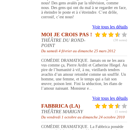
nous! Des gens avalés par la télévision, comme
nous. Des gens qui ont du mal à se regarder en face,
à éteindre le poste et à s’étreindre. C’est drôle,
corrosif, c’est nous!
Voir tous les détails
MOI JE CROIS PAS !
THÉÂTRE DU ROND-
(38 notes)
POINT
Du samedi 4 février au dimanche 25 mars 2012
COMÉDIE DRAMATIQUE. Jamais on ne les aura
vus comme ça, Pierre Arditi et Catherine Hiegel. Au
pire de l’humanité à vif, à nu, vieillards tendres
avachis d’un amour retombé comme un soufflé. Un
homme, une femme, et le temps qui a fait son
œuvre; poison lent. Fini la séduction, les élans de
l’amour naissant. Monsieur e...
Voir tous les détails
FABBRICA (LA)
THÉÂTRE MARIGNY
(1 notes)
Du vendredi 1 octobre au dimanche 24 octobre 2010
COMÉDIE DRAMATIQUE. La Fabbrica possède