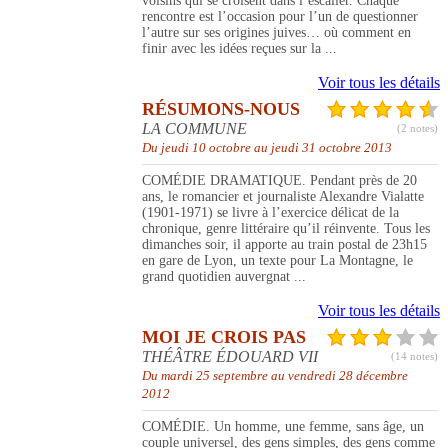
voisins qui se croisent dans l’escalier. Chaque
rencontre est l’occasion pour l’un de questionner
l’autre sur ses origines juives… où comment en
finir avec les idées reçues sur la ...
Voir tous les détails
RÉSUMONS-NOUS
LA COMMUNE
(2 notes)
Du jeudi 10 octobre au jeudi 31 octobre 2013
COMÉDIE DRAMATIQUE. Pendant près de 20
ans, le romancier et journaliste Alexandre Vialatte
(1901-1971) se livre à l’exercice délicat de la
chronique, genre littéraire qu’il réinvente. Tous les
dimanches soir, il apporte au train postal de 23h15
en gare de Lyon, un texte pour La Montagne, le
grand quotidien auvergnat ...
Voir tous les détails
MOI JE CROIS PAS
THÉÂTRE ÉDOUARD VII
(14 notes)
Du mardi 25 septembre au vendredi 28 décembre
2012
COMÉDIE. Un homme, une femme, sans âge, un
couple universel, des gens simples, des gens comme