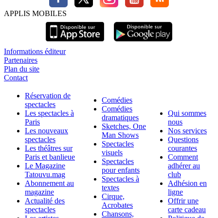
APPLIS MOBILES
Informations éditeur
Partenaires
Plan du site
Contact
Réservation de
Comédies
spectacles
Comédies
Les spectacles à
Qui sommes
dramatiques
Paris
nous
Sketches, One
Les nouveaux
Nos services
Man Shows
spectacles
Questions
Spectacles
Les théâtres sur
courantes
visuels
Paris et banlieue
Comment
Spectacles
Le Magazine
adhérer au
pour enfants
Tatouvu.mag
club
Spectacles à
Abonnement au
Adhésion en
textes
magazine
ligne
Cirque,
Actualité des
Offrir une
Acrobates
spectacles
carte cadeau
Chansons,