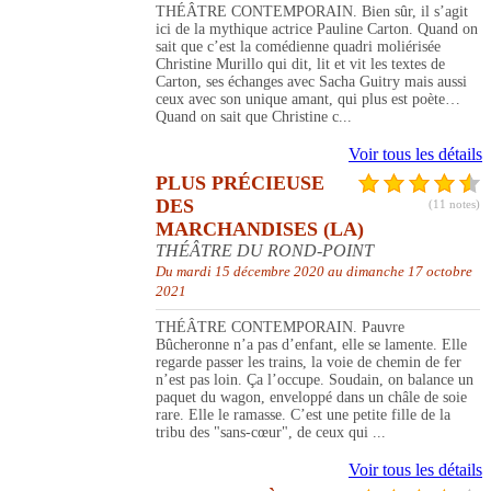
THÉÂTRE CONTEMPORAIN. Bien sûr, il s’agit
ici de la mythique actrice Pauline Carton. Quand on
sait que c’est la comédienne quadri moliérisée
Christine Murillo qui dit, lit et vit les textes de
Carton, ses échanges avec Sacha Guitry mais aussi
ceux avec son unique amant, qui plus est poète…
Quand on sait que Christine c...
Voir tous les détails
PLUS PRÉCIEUSE
DES
(11 notes)
MARCHANDISES (LA)
THÉÂTRE DU ROND-POINT
Du mardi 15 décembre 2020 au dimanche 17 octobre
2021
THÉÂTRE CONTEMPORAIN. Pauvre
Bûcheronne n’a pas d’enfant, elle se lamente. Elle
regarde passer les trains, la voie de chemin de fer
n’est pas loin. Ça l’occupe. Soudain, on balance un
paquet du wagon, enveloppé dans un châle de soie
rare. Elle le ramasse. C’est une petite fille de la
tribu des "sans-cœur", de ceux qui ...
Voir tous les détails