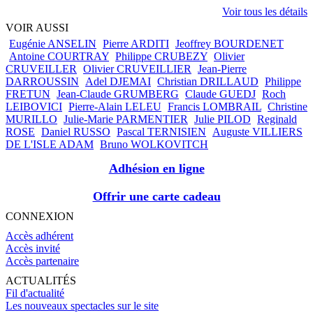
Voir tous les détails
VOIR AUSSI
Eugénie ANSELIN
Pierre ARDITI
Jeoffrey BOURDENET
Antoine COURTRAY
Philippe CRUBEZY
Olivier
CRUVEILLER
Olivier CRUVEILLIER
Jean-Pierre
DARROUSSIN
Adel DJEMAI
Christian DRILLAUD
Philippe
FRETUN
Jean-Claude GRUMBERG
Claude GUEDJ
Roch
LEIBOVICI
Pierre-Alain LELEU
Francis LOMBRAIL
Christine
MURILLO
Julie-Marie PARMENTIER
Julie PILOD
Reginald
ROSE
Daniel RUSSO
Pascal TERNISIEN
Auguste VILLIERS
DE L'ISLE ADAM
Bruno WOLKOVITCH
Adhésion en ligne
Offrir une carte cadeau
CONNEXION
Accès adhérent
Accès invité
Accès partenaire
ACTUALITÉS
Fil d'actualité
Les nouveaux spectacles sur le site