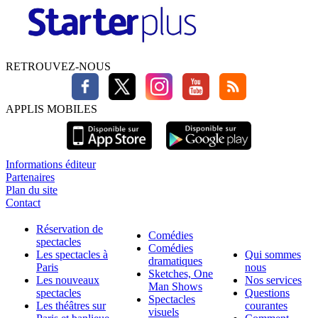
RETROUVEZ-NOUS
APPLIS MOBILES
Informations éditeur
Partenaires
Plan du site
Contact
Réservation de
Comédies
spectacles
Comédies
Les spectacles à
Qui sommes
dramatiques
Paris
nous
Sketches, One
Les nouveaux
Nos services
Man Shows
spectacles
Questions
Spectacles
Les théâtres sur
courantes
visuels