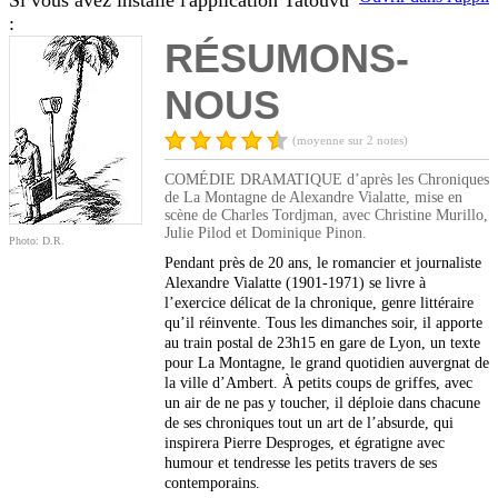
Si vous avez installé l'application Tatouvu
:
RÉSUMONS-
NOUS
(moyenne sur 2 notes)
COMÉDIE DRAMATIQUE d’après les Chroniques
de La Montagne de Alexandre Vialatte, mise en
scène de Charles Tordjman, avec Christine Murillo,
Julie Pilod et Dominique Pinon.
Photo: D.R.
Pendant près de 20 ans, le romancier et journaliste
Alexandre Vialatte (1901-1971) se livre à
l’exercice délicat de la chronique, genre littéraire
qu’il réinvente. Tous les dimanches soir, il apporte
au train postal de 23h15 en gare de Lyon, un texte
pour La Montagne, le grand quotidien auvergnat de
la ville d’Ambert. À petits coups de griffes, avec
un air de ne pas y toucher, il déploie dans chacune
de ses chroniques tout un art de l’absurde, qui
inspirera Pierre Desproges, et égratigne avec
humour et tendresse les petits travers de ses
contemporains.