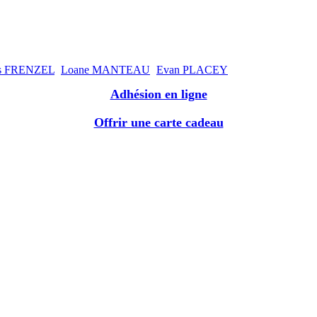
is FRENZEL
Loane MANTEAU
Evan PLACEY
Adhésion en ligne
Offrir une carte cadeau