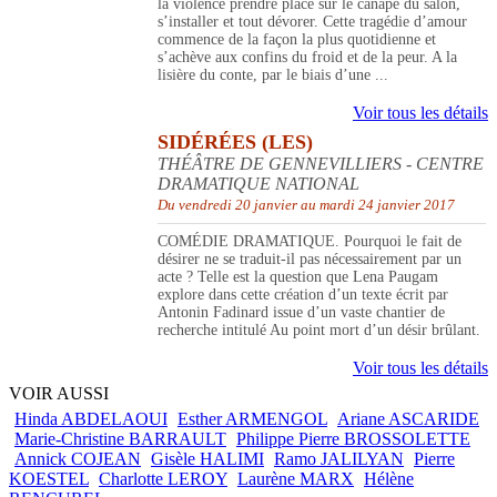
la violence prendre place sur le canapé du salon,
s’installer et tout dévorer. Cette tragédie d’amour
commence de la façon la plus quotidienne et
s’achève aux confins du froid et de la peur. A la
lisière du conte, par le biais d’une ...
Voir tous les détails
SIDÉRÉES (LES)
THÉÂTRE DE GENNEVILLIERS - CENTRE
DRAMATIQUE NATIONAL
Du vendredi 20 janvier au mardi 24 janvier 2017
COMÉDIE DRAMATIQUE. Pourquoi le fait de
désirer ne se traduit-il pas nécessairement par un
acte ? Telle est la question que Lena Paugam
explore dans cette création d’un texte écrit par
Antonin Fadinard issue d’un vaste chantier de
recherche intitulé Au point mort d’un désir brûlant.
Voir tous les détails
VOIR AUSSI
Hinda ABDELAOUI
Esther ARMENGOL
Ariane ASCARIDE
Marie-Christine BARRAULT
Philippe Pierre BROSSOLETTE
Annick COJEAN
Gisèle HALIMI
Ramo JALILYAN
Pierre
KOESTEL
Charlotte LEROY
Laurène MARX
Hélène