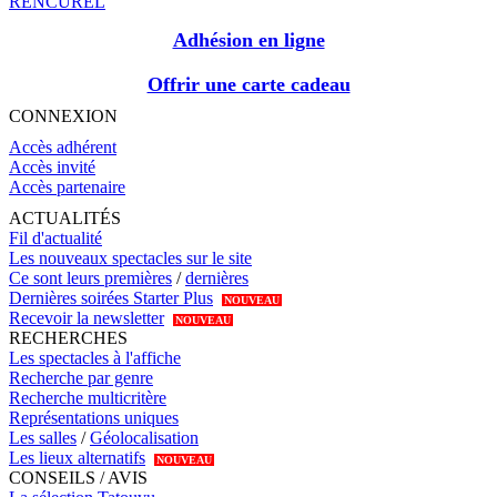
RENCUREL
Adhésion en ligne
Offrir une carte cadeau
CONNEXION
Accès adhérent
Accès invité
Accès partenaire
ACTUALITÉS
Fil d'actualité
Les nouveaux spectacles sur le site
Ce sont leurs premières
/
dernières
Dernières soirées Starter Plus
NOUVEAU
Recevoir la newsletter
NOUVEAU
RECHERCHES
Les spectacles à l'affiche
Recherche par genre
Recherche multicritère
Représentations uniques
Les salles
/
Géolocalisation
Les lieux alternatifs
NOUVEAU
CONSEILS / AVIS