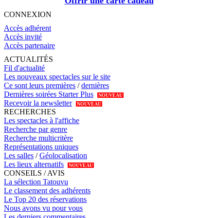
Offrir une carte cadeau
CONNEXION
Accès adhérent
Accès invité
Accès partenaire
ACTUALITÉS
Fil d'actualité
Les nouveaux spectacles sur le site
Ce sont leurs premières
/
dernières
Dernières soirées Starter Plus
NOUVEAU
Recevoir la newsletter
NOUVEAU
RECHERCHES
Les spectacles à l'affiche
Recherche par genre
Recherche multicritère
Représentations uniques
Les salles
/
Géolocalisation
Les lieux alternatifs
NOUVEAU
CONSEILS / AVIS
La sélection Tatouvu
Le classement des adhérents
Le Top 20 des réservations
Nous avons vu pour vous
Les derniers commentaires