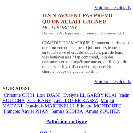
Voir tous les détails
ILS N'AVAIENT PAS PRÉVU
QU'ON ALLAIT GAGNER
MC 93 BOBIGNY
Du mercredi 16 janvier au vendredi 25 janvier 2019
COMÉDIE DRAMATIQUE. Résonnent ici des voix
que l’on entend bien peu. Qui sont ces jeunes qui,
en toute verve et crudité, nous font part de leurs
vies bouleversées ? On comprend, loin des
caricatures et sans angélisme aucun, qu’il s’agit de
mineurs en foyer d’accueil d’urgence. Brûlante
chorale, coups de gueule, confi...
Voir tous les détails
VOIR AUSSI
Christine CITTI
Loïc DJANI
Evelyne EL GARBY KLAI
Yasin
HOUICHA
Elisa KANE
Leïla LOYER KASSA
Margot
MADANI
Jean-louis MARTINELLI
Edouard MONTOUTE
François-Xavier PHAN
Samira SEDIRA
Amina ZOUITEN
Adhésion en ligne