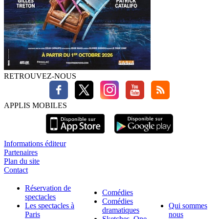
RETROUVEZ-NOUS
APPLIS MOBILES
Informations éditeur
Partenaires
Plan du site
Contact
Réservation de
Comédies
spectacles
Comédies
Les spectacles à
Qui sommes
dramatiques
Paris
nous
Sketches, One