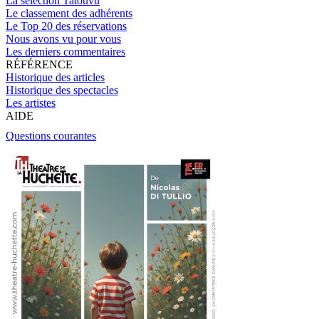
La sélection Tatouvu
Le classement des adhérents
Le Top 20 des réservations
Nous avons vu pour vous
Les derniers commentaires
RÉFÉRENCE
Historique des articles
Historique des spectacles
Les artistes
AIDE
Questions courantes