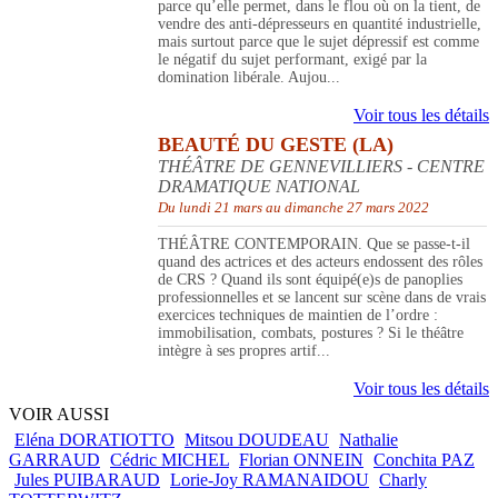
parce qu’elle permet, dans le flou où on la tient, de
vendre des anti-dépresseurs en quantité industrielle,
mais surtout parce que le sujet dépressif est comme
le négatif du sujet performant, exigé par la
domination libérale. Aujou...
Voir tous les détails
BEAUTÉ DU GESTE (LA)
THÉÂTRE DE GENNEVILLIERS - CENTRE
DRAMATIQUE NATIONAL
Du lundi 21 mars au dimanche 27 mars 2022
THÉÂTRE CONTEMPORAIN. Que se passe-t-il
quand des actrices et des acteurs endossent des rôles
de CRS ? Quand ils sont équipé(e)s de panoplies
professionnelles et se lancent sur scène dans de vrais
exercices techniques de maintien de l’ordre :
immobilisation, combats, postures ? Si le théâtre
intègre à ses propres artif...
Voir tous les détails
VOIR AUSSI
Eléna DORATIOTTO
Mitsou DOUDEAU
Nathalie
GARRAUD
Cédric MICHEL
Florian ONNEIN
Conchita PAZ
Jules PUIBARAUD
Lorie-Joy RAMANAIDOU
Charly