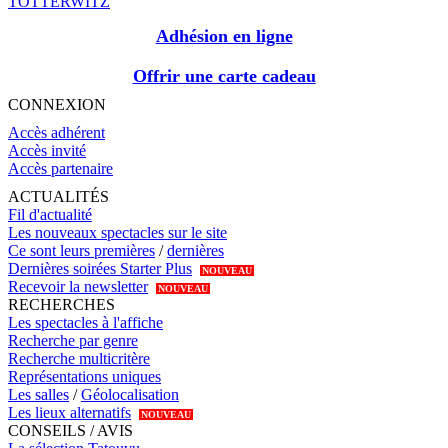
TOTTERWITZ
Adhésion en ligne
Offrir une carte cadeau
CONNEXION
Accès adhérent
Accès invité
Accès partenaire
ACTUALITÉS
Fil d'actualité
Les nouveaux spectacles sur le site
Ce sont leurs premières
/
dernières
Dernières soirées Starter Plus
NOUVEAU
Recevoir la newsletter
NOUVEAU
RECHERCHES
Les spectacles à l'affiche
Recherche par genre
Recherche multicritère
Représentations uniques
Les salles
/
Géolocalisation
Les lieux alternatifs
NOUVEAU
CONSEILS / AVIS