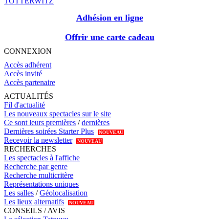
TOTTERWITZ
Adhésion en ligne
Offrir une carte cadeau
CONNEXION
Accès adhérent
Accès invité
Accès partenaire
ACTUALITÉS
Fil d'actualité
Les nouveaux spectacles sur le site
Ce sont leurs premières
/
dernières
Dernières soirées Starter Plus
NOUVEAU
Recevoir la newsletter
NOUVEAU
RECHERCHES
Les spectacles à l'affiche
Recherche par genre
Recherche multicritère
Représentations uniques
Les salles
/
Géolocalisation
Les lieux alternatifs
NOUVEAU
CONSEILS / AVIS