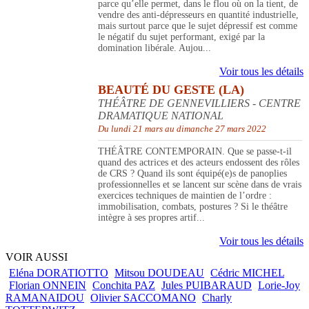
parce qu’elle permet, dans le flou où on la tient, de
vendre des anti-dépresseurs en quantité industrielle,
mais surtout parce que le sujet dépressif est comme
le négatif du sujet performant, exigé par la
domination libérale. Aujou...
Voir tous les détails
BEAUTÉ DU GESTE (LA)
THÉÂTRE DE GENNEVILLIERS - CENTRE
DRAMATIQUE NATIONAL
Du lundi 21 mars au dimanche 27 mars 2022
THÉÂTRE CONTEMPORAIN. Que se passe-t-il
quand des actrices et des acteurs endossent des rôles
de CRS ? Quand ils sont équipé(e)s de panoplies
professionnelles et se lancent sur scène dans de vrais
exercices techniques de maintien de l’ordre :
immobilisation, combats, postures ? Si le théâtre
intègre à ses propres artif...
Voir tous les détails
VOIR AUSSI
Eléna DORATIOTTO
Mitsou DOUDEAU
Cédric MICHEL
Florian ONNEIN
Conchita PAZ
Jules PUIBARAUD
Lorie-Joy
RAMANAIDOU
Olivier SACCOMANO
Charly