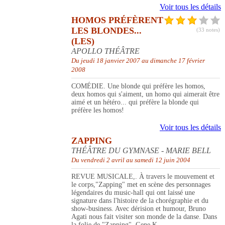
Voir tous les détails
HOMOS PRÉFÈRENT
LES BLONDES...
(33 notes)
(LES)
APOLLO THÉÂTRE
Du jeudi 18 janvier 2007 au dimanche 17 février
2008
COMÉDIE. Une blonde qui préfère les homos,
deux homos qui s'aiment, un homo qui aimerait être
aimé et un hétéro... qui préfère la blonde qui
préfère les homos!
Voir tous les détails
ZAPPING
THÉÂTRE DU GYMNASE - MARIE BELL
Du vendredi 2 avril au samedi 12 juin 2004
REVUE MUSICALE,. À travers le mouvement et
le corps,"Zapping" met en scène des personnages
légendaires du music-hall qui ont laissé une
signature dans l'histoire de la chorégraphie et du
show-business. Avec dérision et humour, Bruno
Agati nous fait visiter son monde de la danse. Dans
la folie de "Zapping", Gene K...