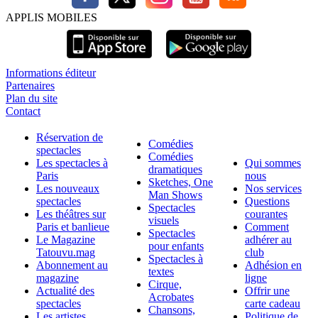
APPLIS MOBILES
Informations éditeur
Partenaires
Plan du site
Contact
Réservation de
Comédies
spectacles
Comédies
Les spectacles à
Qui sommes
dramatiques
Paris
nous
Sketches, One
Les nouveaux
Nos services
Man Shows
spectacles
Questions
Spectacles
Les théâtres sur
courantes
visuels
Paris et banlieue
Comment
Spectacles
Le Magazine
adhérer au
pour enfants
Tatouvu.mag
club
Spectacles à
Abonnement au
Adhésion en
textes
magazine
ligne
Cirque,
Actualité des
Offrir une
Acrobates
spectacles
carte cadeau
Chansons,
Les artistes,
Politique de