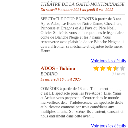
THÉÂTRE DE LA GAITÉ-MONTPARNASSE
Du samedi 9 octobre 2021 au jeudi 8 mai 2025
SPECTACLE POUR ENFANTS à partir de 3 ans.
Après Ados, Le Bossu de Notre Dame, Chevaliers,
Princesse et Dragons et Au Pays du Père Noël,
Olivier Solivérès vous embarque dans le légendaire
conte de Blanche Neige et les 7 nains. Vous
retrouverez avec plaisir la douce Blanche Neige qui
devra affronter sa méchante et déjantée belle mère.
Heure...
Voir tous les détails
ADOS - Bobino
BOBINO
(32 notes)
Le mercredi 16 avril 2025
COMÉDIE à partir de 13 ans. Totalement unique,
c’est LE spectacle pour les Pré-Ados ! Lise, Yanis
et Arthur vous proposent d’entrer dans le monde
merveilleux de… l’adolescence. Un spectacle drôle
et burlesque emmené par trois comédiens aux
multiples talents. Sur scène, ils chantent, dansent et
nous entrainent dans cette aven...
Voir tous les détails