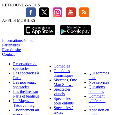
RETROUVEZ-NOUS
APPLIS MOBILES
Informations éditeur
Partenaires
Plan du site
Contact
Réservation de
Comédies
spectacles
Comédies
Les spectacles à
Qui sommes
dramatiques
Paris
nous
Sketches, One
Les nouveaux
Nos services
Man Shows
spectacles
Questions
Spectacles
Les théâtres sur
courantes
visuels
Paris et banlieue
Comment
Spectacles
Le Magazine
adhérer au
pour enfants
Tatouvu.mag
club
Spectacles à
Abonnement au
Adhésion en
textes
magazine
ligne