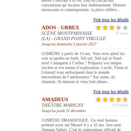
élèves s’ouvrant à la vie, loin du carcan des
conventions qu’incarne leur établissement. Histoire
émouvante et contemporaine, la pièce célèbre...
Voir tous les détails
ADOS - URBEX
SCÈNE MONTPARNASSE
(2 notes)
(LA) - GRAND POINT VIRGULE
Jusqu'au dimanche 3 janvier 2027
COMÉDIE à partir de 13 ans. Vous avez adoré les
voir se perdre en forêt, Nif-nif, Naf-naf et Nouf-
nouf s’attaquent à l’urbex ! Préparez vos lampes
torches et vos tenues d’exploration, Lucile, Ylann et
Léonard vous embarquent dans le monde
merveilleux de l’adolescence ! Sur scène, ils
chantent, ils dansent et vous font pleure...
Voir tous les détails
AMADEUS
THÉÂTRE MARIGNY
(119 notes)
Jusqu'au jeudi 31 décembre
COMÉDIE DRAMATIQUE. Un vieil homme
prétend avoir tué Mozart il y a 32 ans. Son nom :
Antonio Salieri. C'est le compositeur officiel de