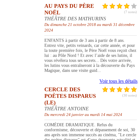
AU PAYS DU PÈRE
NOËL
(7 notes)
THÉÂTRE DES MATHURINS
Du dimanche 21 octobre 2018 au mardi 31 décembre
2024
ENFANTS à partir de 3 ans à partir de 8 ans.
Entrez vite, petits veinards, car cette année, et pour
la toute première fois, le Père Noël vous reçoit chez
lui : au Pôle Nord ! Et avec l’aide de ses lutins, il
vous révélera tous ses secrets... Dès votre arrivée,
les lutins vous entraîneront à la découverte du Pays
Magique, dans une visite guid...
Voir tous les détails
CERCLE DES
POÈTES DISPARUS
(30 notes)
(LE)
THÉÂTRE ANTOINE
Du mercredi 24 janvier au mardi 14 mai 2024
COMÉDIE DRAMATIQUE. Refus du
conformisme, découverte et dépassement de soi, 30
ans après son immense succès au cinéma, "Le cercle
des poètes disparus" est d’une étonnante actualité et