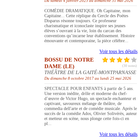
Du samedi 4 janvier 2025 au dimanche 31 mai 2026
COMÉDIE DRAMATIQUE. Oh Capitaine, mon
Capitaine... Cette réplique du Cercle des Poètes
Disparus résonne toujours. Ce professeur
charismatique et iconoclaste inspire ses jeunes
élèves s’ouvrant à la vie, loin du carcan des
conventions qu’incarne leur établissement. Histoire
émouvante et contemporaine, la pièce célèbre...
Voir tous les détails
BOSSU DE NOTRE
DAME (LE)
(30 notes)
THÉÂTRE DE LA GAITÉ-MONTPARNASSE
Du dimanche 8 octobre 2017 au lundi 25 mai 2026
SPECTACLE POUR ENFANTS à partir de 5 ans.
Une version inédite, drôle et moderne du chef-
d’œuvre de Victor Hugo, un spectacle enchanteur et
captivant, savoureux mélange de théâtre, de
commedia dell'arte et de comédie musicale. Après le
succès de la comédie Ados, Olivier Solivérès, auteur
et metteur en scène, nous plonge cette fois-ci en
pl...
Voir tous les détails