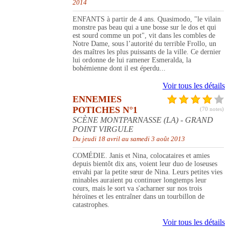
2014
ENFANTS à partir de 4 ans. Quasimodo, "le vilain
monstre pas beau qui a une bosse sur le dos et qui
est sourd comme un pot", vit dans les combles de
Notre Dame, sous l’autorité du terrible Frollo, un
des maîtres les plus puissants de la ville. Ce dernier
lui ordonne de lui ramener Esmeralda, la
bohémienne dont il est éperdu...
Voir tous les détails
ENNEMIES
POTICHES N°1
(70 notes)
SCÈNE MONTPARNASSE (LA) - GRAND
POINT VIRGULE
Du jeudi 18 avril au samedi 3 août 2013
COMÉDIE. Janis et Nina, colocataires et amies
depuis bientôt dix ans, voient leur duo de loseuses
envahi par la petite sœur de Nina. Leurs petites vies
minables auraient pu continuer longtemps leur
cours, mais le sort va s'acharner sur nos trois
héroïnes et les entraîner dans un tourbillon de
catastrophes.
Voir tous les détails