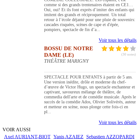
comme si des grands trentenaires étaient en CE1…
Oui, oui! Et ils font exprès d’imiter des enfants qui
imitent des grands et réciproquement. Un total
retour à l’école déjanté pour une pluie de souvenirs:
cascades risquées, scènes de cape et d'épée,
pompiers, spectacle de fin d’a...
Voir tous les détails
BOSSU DE NOTRE
DAME (LE)
(30 notes)
THÉÂTRE MARIGNY
SPECTACLE POUR ENFANTS à partir de 5 ans.
Une version inédite, drôle et moderne du chef-
d’œuvre de Victor Hugo, un spectacle enchanteur et
captivant, savoureux mélange de théâtre, de
commedia dell'arte et de comédie musicale. Après le
succès de la comédie Ados, Olivier Solivérès, auteur
et metteur en scène, nous plonge cette fois-ci en
pl...
Voir tous les détails
VOIR AUSSI
Axel AURIANT-BIOT
Yanis AZAIEZ
Sebastien AZZOPARDI