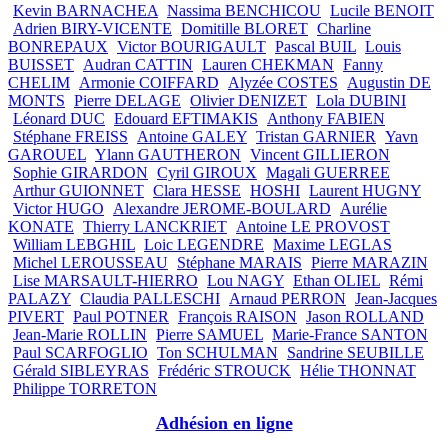
Kevin BARNACHEA
Nassima BENCHICOU
Lucile BENOIT
Adrien BIRY-VICENTE
Domitille BLORET
Charline
BONREPAUX
Victor BOURIGAULT
Pascal BUIL
Louis
BUISSET
Audran CATTIN
Lauren CHEKMAN
Fanny
CHELIM
Armonie COIFFARD
Alyzée COSTES
Augustin DE
MONTS
Pierre DELAGE
Olivier DENIZET
Lola DUBINI
Léonard DUC
Edouard EFTIMAKIS
Anthony FABIEN
Stéphane FREISS
Antoine GALEY
Tristan GARNIER
Yavn
GAROUEL
Ylann GAUTHERON
Vincent GILLIERON
Sophie GIRARDON
Cyril GIROUX
Magali GUERREE
Arthur GUIONNET
Clara HESSE
HOSHI
Laurent HUGNY
Victor HUGO
Alexandre JEROME-BOULARD
Aurélie
KONATE
Thierry LANCKRIET
Antoine LE PROVOST
William LEBGHIL
Loic LEGENDRE
Maxime LEGLAS
Michel LEROUSSEAU
Stéphane MARAIS
Pierre MARAZIN
Lise MARSAULT-HIERRO
Lou NAGY
Ethan OLIEL
Rémi
PALAZY
Claudia PALLESCHI
Arnaud PERRON
Jean-Jacques
PIVERT
Paul POTNER
François RAISON
Jason ROLLAND
Jean-Marie ROLLIN
Pierre SAMUEL
Marie-France SANTON
Paul SCARFOGLIO
Ton SCHULMAN
Sandrine SEUBILLE
Gérald SIBLEYRAS
Frédéric STROUCK
Hélie THONNAT
Philippe TORRETON
Adhésion en ligne