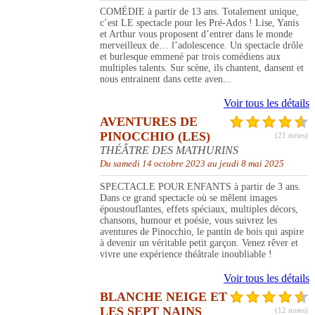
COMÉDIE à partir de 13 ans. Totalement unique,
c’est LE spectacle pour les Pré-Ados ! Lise, Yanis
et Arthur vous proposent d’entrer dans le monde
merveilleux de… l’adolescence. Un spectacle drôle
et burlesque emmené par trois comédiens aux
multiples talents. Sur scène, ils chantent, dansent et
nous entrainent dans cette aven...
Voir tous les détails
AVENTURES DE
PINOCCHIO (LES)
(21 notes)
THÉÂTRE DES MATHURINS
Du samedi 14 octobre 2023 au jeudi 8 mai 2025
SPECTACLE POUR ENFANTS à partir de 3 ans.
Dans ce grand spectacle où se mêlent images
époustouflantes, effets spéciaux, multiples décors,
chansons, humour et poésie, vous suivrez les
aventures de Pinocchio, le pantin de bois qui aspire
à devenir un véritable petit garçon. Venez rêver et
vivre une expérience théâtrale inoubliable !
Voir tous les détails
BLANCHE NEIGE ET
LES SEPT NAINS
(12 notes)