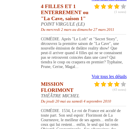
4 FILLES ET 1
ENTERREMENT ou
(1 notes)
"La Cave, saison 1"
POINT VIRGULE (LE)
Du mercredi 2 mars au dimanche 27 mars 2011
COMÉDIE. Après "Le Loft" et "Secret Story",
découvrez la première saison de "La Cave", une
nouvelle émission de théâtre reality show! Que
peut-il arriver quand 4 filles qui ne se connaissent
pas se retrouvent coincées dans une cave? Qui
tiendra le coup ou craquera en premier? Typhaine,
Prune, Cerise, Magal...
Voir tous les détails
MISSION
FLORIMONT
(43 notes)
THÉÂTRE MICHEL
Du jeudi 20 mai au samedi 4 septembre 2010
COMÉDIE. 1534, Le roi de France est acculé de
toute part. Son seul espoir: Florimont de La
Courneuve, le meilleur de ses agents... enfin de
ceux qui lui restent... enfin, le seul qui lui reste.