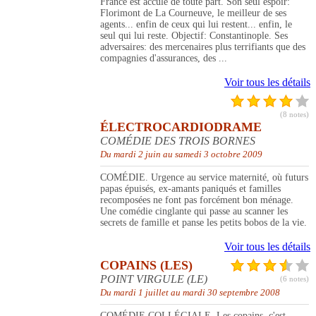
France est acculé de toute part. Son seul espoir:
Florimont de La Courneuve, le meilleur de ses
agents... enfin de ceux qui lui restent... enfin, le
seul qui lui reste. Objectif: Constantinople. Ses
adversaires: des mercenaires plus terrifiants que des
compagnies d'assurances, des ...
Voir tous les détails
(8 notes)
ÉLECTROCARDIODRAME
COMÉDIE DES TROIS BORNES
Du mardi 2 juin au samedi 3 octobre 2009
COMÉDIE. Urgence au service maternité, où futurs
papas épuisés, ex-amants paniqués et familles
recomposées ne font pas forcément bon ménage.
Une comédie cinglante qui passe au scanner les
secrets de famille et panse les petits bobos de la vie.
Voir tous les détails
COPAINS (LES)
POINT VIRGULE (LE)
(6 notes)
Du mardi 1 juillet au mardi 30 septembre 2008
COMÉDIE COLLÉGIALE. Les copains, c'est