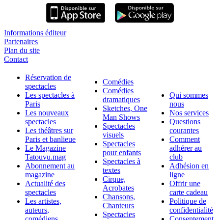
Informations éditeur
Partenaires
Plan du site
Contact
Réservation de
Comédies
spectacles
Comédies
Les spectacles à
Qui sommes
dramatiques
Paris
nous
Sketches, One
Les nouveaux
Nos services
Man Shows
spectacles
Questions
Spectacles
Les théâtres sur
courantes
visuels
Paris et banlieue
Comment
Spectacles
Le Magazine
adhérer au
pour enfants
Tatouvu.mag
club
Spectacles à
Abonnement au
Adhésion en
textes
magazine
ligne
Cirque,
Actualité des
Offrir une
Acrobates
spectacles
carte cadeau
Chansons,
Les artistes,
Politique de
Chanteurs
auteurs,
confidentialité
Spectacles
comédiens
Consentement