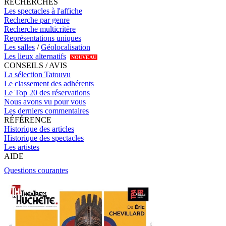
RECHERCHES
Les spectacles à l'affiche
Recherche par genre
Recherche multicritère
Représentations uniques
Les salles
/
Géolocalisation
Les lieux alternatifs
NOUVEAU
CONSEILS / AVIS
La sélection Tatouvu
Le classement des adhérents
Le Top 20 des réservations
Nous avons vu pour vous
Les derniers commentaires
RÉFÉRENCE
Historique des articles
Historique des spectacles
Les artistes
AIDE
Questions courantes