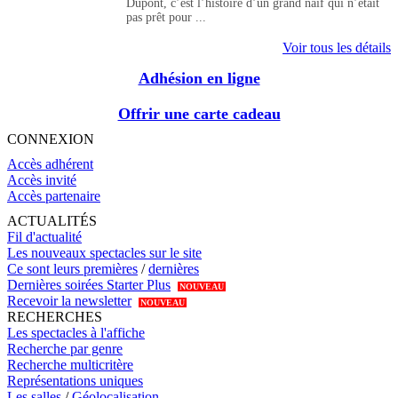
Dupont, c’est l’histoire d’un grand naïf qui n’était
pas prêt pour ...
Voir tous les détails
Adhésion en ligne
Offrir une carte cadeau
CONNEXION
Accès adhérent
Accès invité
Accès partenaire
ACTUALITÉS
Fil d'actualité
Les nouveaux spectacles sur le site
Ce sont leurs premières
/
dernières
Dernières soirées Starter Plus
NOUVEAU
Recevoir la newsletter
NOUVEAU
RECHERCHES
Les spectacles à l'affiche
Recherche par genre
Recherche multicritère
Représentations uniques
Les salles
/
Géolocalisation