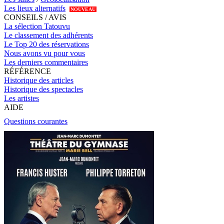
Les lieux alternatifs
NOUVEAU
CONSEILS / AVIS
La sélection Tatouvu
Le classement des adhérents
Le Top 20 des réservations
Nous avons vu pour vous
Les derniers commentaires
RÉFÉRENCE
Historique des articles
Historique des spectacles
Les artistes
AIDE
Questions courantes