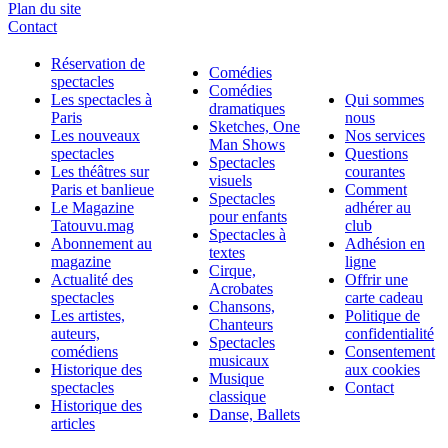
Plan du site
Contact
Réservation de
Comédies
spectacles
Comédies
Les spectacles à
Qui sommes
dramatiques
Paris
nous
Sketches, One
Les nouveaux
Nos services
Man Shows
spectacles
Questions
Spectacles
Les théâtres sur
courantes
visuels
Paris et banlieue
Comment
Spectacles
Le Magazine
adhérer au
pour enfants
Tatouvu.mag
club
Spectacles à
Abonnement au
Adhésion en
textes
magazine
ligne
Cirque,
Actualité des
Offrir une
Acrobates
spectacles
carte cadeau
Chansons,
Les artistes,
Politique de
Chanteurs
auteurs,
confidentialité
Spectacles
comédiens
Consentement
musicaux
Historique des
aux cookies
Musique
spectacles
Contact
classique
Historique des
Danse, Ballets
articles