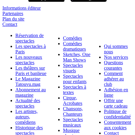
Informations éditeur
Partenaires
Plan du site
Contact
Réservation de
Comédies
spectacles
Comédies
Les spectacles à
Qui sommes
dramatiques
Paris
nous
Sketches, One
Les nouveaux
Nos services
Man Shows
spectacles
Questions
Spectacles
Les théâtres sur
courantes
visuels
Paris et banlieue
Comment
Spectacles
Le Magazine
adhérer au
pour enfants
Tatouvu.mag
club
Spectacles à
Abonnement au
Adhésion en
textes
magazine
ligne
Cirque,
Actualité des
Offrir une
Acrobates
spectacles
carte cadeau
Chansons,
Les artistes,
Politique de
Chanteurs
auteurs,
confidentialité
Spectacles
comédiens
Consentement
musicaux
Historique des
aux cookies
Musique
spectacles
Contact