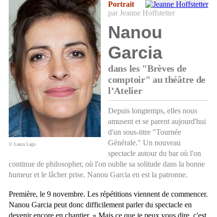
Portrait
par Jeanne Hoffstetter
Nanou
Garcia
dans les "Brèves de
comptoir" au théâtre de
l’Atelier
Depuis longtemps, elles nous
amusent et se parent aujourd'hui
d'un sous-titre "Tournée
Générale." Un nouveau
© Laura Lago
spectacle autour du bar où l'on
continue de philosopher, où l'on oublie sa solitude dans la bonne
humeur et le lâcher prise. Nanou Garcia en est la patronne.
Première, le 9 novembre. Les répétitions viennent de commencer.
Nanou Garcia peut donc difficilement parler du spectacle en
devenir encore en chantier. « Mais ce que je peux vous dire, c'est