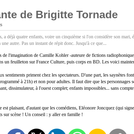
ante de Brigitte Tornade
s
, a déjà quatre enfants, voire un cinquième si l'on considère son mari, ét
à une autre. Pas un instant de répit donc. Jusqu'à ce que...
nés de l'imagination de Camille Kohler -auteure de fictions radiophoniq
ans un feuilleton sur France Culture, puis corps en BD. Les voici mainten
x sentiments priment chez les spectateurs. D'une part, les saynètes font
 programmé à 21h) et non pour adultes. Il faut dire que les personnages s
ignant, dissimulateur, à l'ouest complet; enfants impossibles... sans c
ble est plaisant, d'autant que les comédiens, Eléonore Joncquez (qui sig
s sur scène ! Un conseil : y aller en famille !