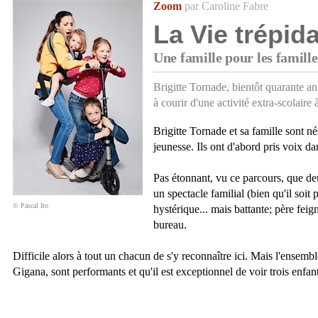
Zoom
par Caroline Fabre
La Vie trépid
Une famille pour les famille
Brigitte Tornade, bientôt quarante ans
à courir d'une activité extra-scolaire 
Brigitte Tornade et sa famille sont 
jeunesse. Ils ont d'abord pris voix d
Pas étonnant, vu ce parcours, que deu
un spectacle familial (bien qu'il soit
© Pascal Ito
hystérique... mais battante; père fe
bureau.
Difficile alors à tout un chacun de s'y reconnaître ici. Mais l'ensem
Gigana, sont performants et qu'il est exceptionnel de voir trois enfant