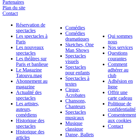
Partenaires
Plan du site
Contact
Réservation de
Comédies
spectacles
Comédies
Les spectacles à
Qui sommes
dramatiques
Paris
nous
Sketches, One
Les nouveaux
Nos services
Man Shows
spectacles
Questions
Spectacles
Les théâtres sur
courantes
visuels
Paris et banlieue
Comment
Spectacles
Le Magazine
adhérer au
pour enfants
Tatouvu.mag
club
Spectacles à
Abonnement au
Adhésion en
textes
magazine
ligne
Cirque,
Actualité des
Offrir une
Acrobates
spectacles
carte cadeau
Chansons,
Les artistes,
Politique de
Chanteurs
auteurs,
confidentialité
Spectacles
comédiens
Consentement
musicaux
Historique des
aux cookies
Musique
spectacles
Contact
classique
Historique des
Danse, Ballets
articles