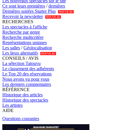
Les nouveaux spectacles sur le site
Ce sont leurs premières
/
dernières
Dernières soirées Starter Plus
NOUVEAU
Recevoir la newsletter
NOUVEAU
RECHERCHES
Les spectacles à l'affiche
Recherche par genre
Recherche multicritère
Représentations uniques
Les salles
/
Géolocalisation
Les lieux alternatifs
NOUVEAU
CONSEILS / AVIS
La sélection Tatouvu
Le classement des adhérents
Le Top 20 des réservations
Nous avons vu pour vous
Les derniers commentaires
RÉFÉRENCE
Historique des articles
Historique des spectacles
Les artistes
AIDE
Questions courantes