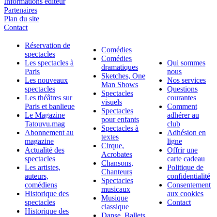
Informations éditeur
Partenaires
Plan du site
Contact
Réservation de
Comédies
spectacles
Comédies
Les spectacles à
Qui sommes
dramatiques
Paris
nous
Sketches, One
Les nouveaux
Nos services
Man Shows
spectacles
Questions
Spectacles
Les théâtres sur
courantes
visuels
Paris et banlieue
Comment
Spectacles
Le Magazine
adhérer au
pour enfants
Tatouvu.mag
club
Spectacles à
Abonnement au
Adhésion en
textes
magazine
ligne
Cirque,
Actualité des
Offrir une
Acrobates
spectacles
carte cadeau
Chansons,
Les artistes,
Politique de
Chanteurs
auteurs,
confidentialité
Spectacles
comédiens
Consentement
musicaux
Historique des
aux cookies
Musique
spectacles
Contact
classique
Historique des
Danse, Ballets