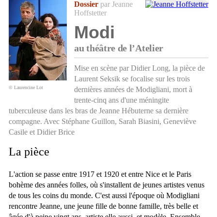
Dossier
par Jeanne
Hoffstetter
Modi
au théâtre de l’Atelier
Mise en scène par Didier Long, la pièce de
Laurent Seksik se focalise sur les trois
© Laurencine Lot
dernières années de Modigliani, mort à
trente-cinq ans d'une méningite
tuberculeuse dans les bras de Jeanne Hébuterne sa dernière
compagne. Avec Stéphane Guillon, Sarah Biasini, Geneviève
Casile et Didier Brice
La pièce
L'action se passe entre 1917 et 1920 et entre Nice et le Paris
bohème des années folles, où s'installent de jeunes artistes venus
de tous les coins du monde. C'est aussi l'époque où Modigliani
rencontre Jeanne, une jeune fille de bonne famille, très belle et
âgée d'à peine vingt ans, artiste elle aussi, et modèle. Ensemble