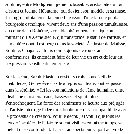
sublime, entre Modigliani, génie inclassable, aristocrate du trait
d'esprit et Jeanne Hébuterne, qui devient son modèle et sa muse.
L'émigré juif italien et la jeune fille issue d'une famille petit-
bourgeois catholique, vivent deux ans d'une passion tumultueuse,
au cœur de la Bohème, véritable phénomène artistique au
tournant du XXème siècle, qui transforme le statut de l'artiste, et
la manière dont il est perçu dans la société. À l'instar de Matisse,
Soutine, Chagall, ... leurs compagnons de route, anti-
conformistes, ils entendent faire de leur vie un art et de leur art
l'expression sensible de leur vie. »
Sur la scène, Sarah Biasini a revêtu sa robe sous l'œil de
l'habilleuse, Geneviève Casile a repris son texte, tout se passe
dans la sérénité. « Ici les contradictions de l'âme humaine, entre
idéalisme et matérialisme, bassesses et spiritualité,
s'entrechoquent. La force des sentiments se heurte aux préjugés
et l'artiste interroge l'idée du « bonheur » et sa compatibilité avec
le processus de création. Pour le décor, j'ai voulu que tous les
lieux où se déroule l'histoire soient visibles en même temps, se
mêlent et se confondent. Laisser au spectateur sa part active de