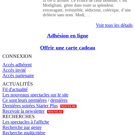
la vie d’artistes. Le Prince de cette Bohême, c’est
Modigliani, génie dans toute sa splendeur,
extravagant, irrésistible, séducteur, colérique, d’une
drôlerie sans nom. Modi, ...
Voir tous les détails
Adhésion en ligne
Offrir une carte cadeau
CONNEXION
Accès adhérent
Accès invité
Accès partenaire
ACTUALITÉS
Fil d'actualité
Les nouveaux spectacles sur le site
Ce sont leurs premières
/
dernières
Dernières soirées Starter Plus
NOUVEAU
Recevoir la newsletter
NOUVEAU
RECHERCHES
Les spectacles à l'affiche
Recherche par genre
Recherche multicritère