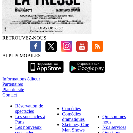
RETROUVEZ-NOUS
APPLIS MOBILES
Informations éditeur
Partenaires
Plan du site
Contact
Réservation de
Comédies
spectacles
Comédies
Les spectacles à
Qui sommes
dramatiques
Paris
nous
Sketches, One
Les nouveaux
Nos services
Man Shows
spectacles
Questions