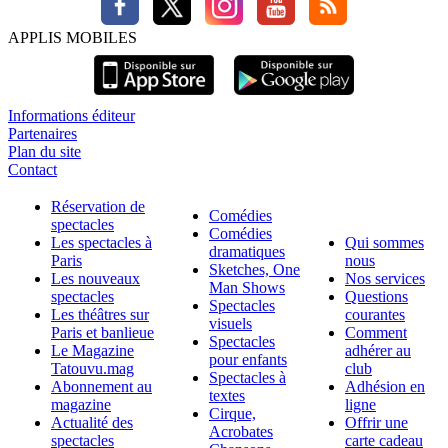
APPLIS MOBILES
Informations éditeur
Partenaires
Plan du site
Contact
Réservation de
Comédies
spectacles
Comédies
Les spectacles à
Qui sommes
dramatiques
Paris
nous
Sketches, One
Les nouveaux
Nos services
Man Shows
spectacles
Questions
Spectacles
Les théâtres sur
courantes
visuels
Paris et banlieue
Comment
Spectacles
Le Magazine
adhérer au
pour enfants
Tatouvu.mag
club
Spectacles à
Abonnement au
Adhésion en
textes
magazine
ligne
Cirque,
Actualité des
Offrir une
Acrobates
spectacles
carte cadeau