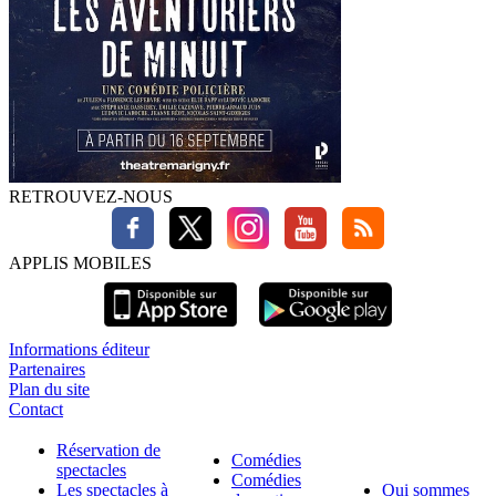
RETROUVEZ-NOUS
APPLIS MOBILES
Informations éditeur
Partenaires
Plan du site
Contact
Réservation de
Comédies
spectacles
Comédies
Les spectacles à
Qui sommes