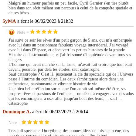
Malgré un humour parfois un peu facile, Cyril Garnier s'en tire plutôt
bien dans son récit mêlant son parcours à celui de la conquête spatiale et
de ses héros.
SylviA
a écrit le 06/02/2023 à 21h32
Note =
J'ai suivi ce soir les rêves d'un petit garçon de 5 ans, qui m'a embarquée
avec lui dans un passionnant fabuleux voyage intersideral. J'ai voyagé
avec lui dans l'Espace, et découvert les petites histoires de la grande
Histoire de l'astronautique, et j'ai frissonné d'inquiétude devant tous ses
dangers ...
L'homme qui avait marché sur la Lune, m'avait fait croire que tout était
devenu possible, par delà les étoiles, sauf catastrophe.
Sauf catastrophe ? C'est là, justement la clé du spectacle qui de l'Univers
passe à l'intime du comédien. Les deux s'imbriquent alors dans une
authentique, passionnante et vibrante histoire de vie.
Une bien belle réflexion.sur ce que l'on aurait soi-même été être, ses
propres rêves et passions de l'enfance ...un débat à engager avec des ados
qui les encouragera, à oser aller jusqu'au bout des leurs, ... sauf ...
catastrophe
Dominique A.
a écrit le 06/02/2023 à 20h14
Note =
Très joli spectacle. Du rythme, des bonnes idées de mise en scène, des
anecdotes personnelles et historiques pour émailler le tout .