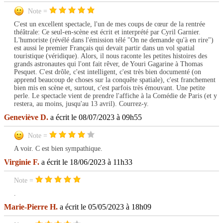
Note =
C'est un excellent spectacle, l'un de mes coups de cœur de la rentrée
théâtrale: Ce seul-en-scène est écrit et interprété par Cyril Garnier.
L'humoriste (révélé dans l'émission télé "On ne demande qu'à en rire")
est aussi le premier Français qui devait partir dans un vol spatial
touristique (véridique). Alors, il nous raconte les petites histoires des
grands astronautes qui l'ont fait rêver, de Youri Gagarine à Thomas
Pesquet. C'est drôle, c'est intelligent, c'est très bien documenté (on
apprend beaucoup de choses sur la conquête spatiale), c'est franchement
bien mis en scène et, surtout, c'est parfois très émouvant. Une petite
perle. Le spectacle vient de prendre l'affiche à la Comédie de Paris (et y
restera, au moins, jusqu'au 13 avril). Courrez-y.
Geneviève D.
a écrit le 08/07/2023 à 09h55
Note =
A voir. C est bien sympathique.
Virginie F.
a écrit le 18/06/2023 à 11h33
Note =
.
Marie-Pierre H.
a écrit le 05/05/2023 à 18h09