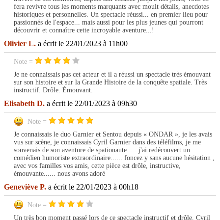
fera revivre tous les moments marquants avec moult détails, anecdotes
historiques et personnelles. Un spectacle réussi... en premier lieu pour
passionnés de l'espace... mais aussi pour les plus jeunes qui pourront
découvrir et connaître cette incroyable aventure...!
Olivier L.
a écrit le 22/01/2023 à 11h00
Note =
Je ne connaissais pas cet acteur et il a réussi un spectacle très émouvant
sur son histoire et sur la Grande Histoire de la conquête spatiale. Très
instructif. Drôle. Émouvant.
Elisabeth D.
a écrit le 22/01/2023 à 09h30
Note =
Je connaissais le duo Garnier et Sentou depuis « ONDAR », je les avais
vus sur scène, je connaissais Cyril Garnier dans des téléfilms, je me
souvenais de son aventure de spationaute......j'ai redécouvert un
comédien humoriste extraordinaire...... foncez y sans aucune hésitation ,
avec vos familles vos amis, cette pièce est drôle, instructive,
émouvante...... nous avons adoré
Geneviève P.
a écrit le 22/01/2023 à 00h18
Note =
Un très bon moment passé lors de ce spectacle instructif et drôle. Cyril