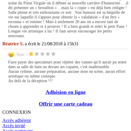
scène du Point Virgule où il débute sa nouvelle carrière d'humoriste ....il
dit présenter un « brouillon » ...mais la « copie » est déjà bien rédigée !
Salle pleine et très enthousiaste ce soir . Son humour est sa béquille de
vie sur laquelle il s'appuie pour obtenir la « validation » d'un être «
reconnu » et estimer ! Mais à seulement 20 ans on a encore tant de
choses à apprendre et à prouver ! Il a bien grandi et mûri le petit Pana !
Longue vie artistique à lui ! Il faut savoir encourager les petits
nouveaux.
Béatrice S.
a écrit le 21/08/2018 à 15h31
Note =
Faire payer des spectateurs pour répéter des vannes qu'il aurait pu tester
dans sa salle de bain ou devant ses copains, c'est inadmissible.
Aucun rythme, aucune préparation, aucune mise en scène, aucun effort
artistique ou même comique.
Au delà de la déception !!!
Adhésion en ligne
Offrir une carte cadeau
CONNEXION
Accès adhérent
Accès invité
Accès partenaire