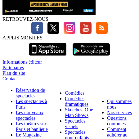
RETROUVEZ-NOUS
APPLIS MOBILES
Informations éditeur
Partenaires
Plan du site
Contact
Réservation de
Comédies
spectacles
Comédies
Les spectacles à
Qui sommes
dramatiques
Paris
nous
Sketches, One
Les nouveaux
Nos services
Man Shows
spectacles
Questions
Spectacles
Les théâtres sur
courantes
visuels
Paris et banlieue
Comment
Spectacles
Le Magazine
adhérer au
pour enfants