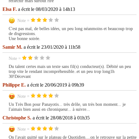
réfléchir mais surtout rire
Elsa F.
a écrit le 08/03/2020 à 14h13
Note =
C'est pas mal, de belles idées, un peu long néanmoins et beaucoup trop
de disgressions.
Une bonne soirée.
Samir M.
a écrit le 23/01/2020 à 11h58
Note =
Du talent certes mais un texte sans fil(s) conducteur(s). Débité un peu
trop vite le rendant incompréhensible..et un peu trop long1h
30!Décevant
Philippe E.
a écrit le 20/06/2019 à 09h39
Note =
Un Très Bon pour Panayotis... très drôle, un très bon moment... je
l'aimais bien aussi en chroniqueur... à suivre...
Christophe S.
a écrit le 28/08/2018 à 01h35
Note =
On l'avait quitté sur le plateau de Quotidien....on le retrouve sur la petite