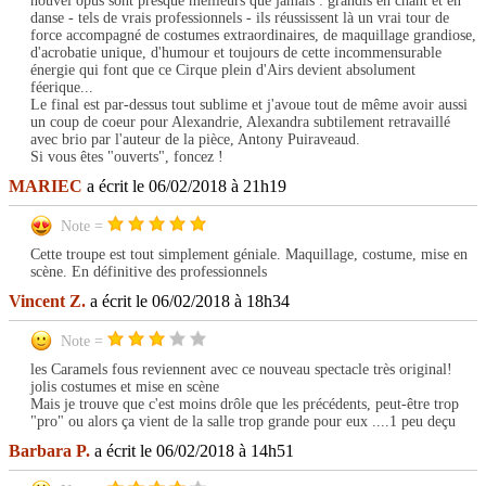
nouvel opus sont presque meilleurs que jamais : grandis en chant et en
danse - tels de vrais professionnels - ils réussissent là un vrai tour de
force accompagné de costumes extraordinaires, de maquillage grandiose,
d'acrobatie unique, d'humour et toujours de cette incommensurable
énergie qui font que ce Cirque plein d'Airs devient absolument
féerique...
Le final est par-dessus tout sublime et j'avoue tout de même avoir aussi
un coup de coeur pour Alexandrie, Alexandra subtilement retravaillé
avec brio par l'auteur de la pièce, Antony Puiraveaud.
Si vous êtes "ouverts", foncez !
MARIEC
a écrit le 06/02/2018 à 21h19
Note =
Cette troupe est tout simplement géniale. Maquillage, costume, mise en
scène. En définitive des professionnels
Vincent Z.
a écrit le 06/02/2018 à 18h34
Note =
les Caramels fous reviennent avec ce nouveau spectacle très original!
jolis costumes et mise en scène
Mais je trouve que c'est moins drôle que les précédents, peut-être trop
"pro" ou alors ça vient de la salle trop grande pour eux ....1 peu deçu
Barbara P.
a écrit le 06/02/2018 à 14h51