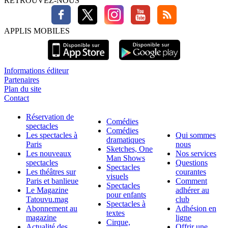
RETROUVEZ-NOUS
APPLIS MOBILES
Informations éditeur
Partenaires
Plan du site
Contact
Réservation de
Comédies
spectacles
Comédies
Les spectacles à
Qui sommes
dramatiques
Paris
nous
Sketches, One
Les nouveaux
Nos services
Man Shows
spectacles
Questions
Spectacles
Les théâtres sur
courantes
visuels
Paris et banlieue
Comment
Spectacles
Le Magazine
adhérer au
pour enfants
Tatouvu.mag
club
Spectacles à
Abonnement au
Adhésion en
textes
magazine
ligne
Cirque,
Actualité des
Offrir une