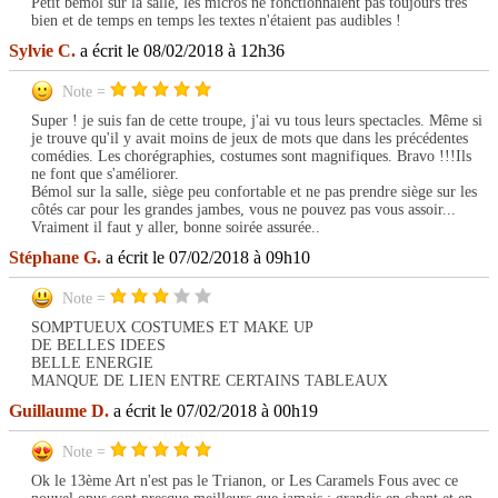
Petit bémol sur la salle, les micros ne fonctionnaient pas toujours très
bien et de temps en temps les textes n'étaient pas audibles !
Sylvie C.
a écrit le 08/02/2018 à 12h36
Note =
Super ! je suis fan de cette troupe, j'ai vu tous leurs spectacles. Même si
je trouve qu'il y avait moins de jeux de mots que dans les précédentes
comédies. Les chorégraphies, costumes sont magnifiques. Bravo !!!Ils
ne font que s'améliorer.
Bémol sur la salle, siège peu confortable et ne pas prendre siège sur les
côtés car pour les grandes jambes, vous ne pouvez pas vous assoir...
Vraiment il faut y aller, bonne soirée assurée..
Stéphane G.
a écrit le 07/02/2018 à 09h10
Note =
SOMPTUEUX COSTUMES ET MAKE UP
DE BELLES IDEES
BELLE ENERGIE
MANQUE DE LIEN ENTRE CERTAINS TABLEAUX
Guillaume D.
a écrit le 07/02/2018 à 00h19
Note =
Ok le 13ème Art n'est pas le Trianon, or Les Caramels Fous avec ce