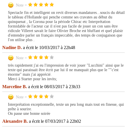
Note =
Spectacle fin et intelligent on revit diverses mandatures...soucis du détail
le tableau d'Hollande qui penche comme ses cravates au début du
quinquenat , la Corona pour la période Chirac etc Interprétation
formidable de l'acteur car il n'est pas facile de jouer un con sans être
ridicule Villeret savait le faire Olivier Broche est bluffant et quel plaisir
d'entendre parler un français impeccable, des temps de conjugaison que
l'on utilise plus .
Nadine D.
a écrit le 10/03/2017 à 22h48
Note =
très rapidement j'ai eu l'impression de voir jouer "Lucchini" ainsi que le
texte qui paraissait être écrit par lui il ne manquait plus que le ""c'est
énorme" mais j'ai apprécié.
Merci à Starter pour les invits;
Marceline B.
a écrit le 08/03/2017 à 23h33
Note =
Interprétation exceptionnelle, texte un peu long mais tout en finesse, qui
prête à sourire.
On passe une bonne soirée
Alexandre B.
a écrit le 07/03/2017 à 22h02