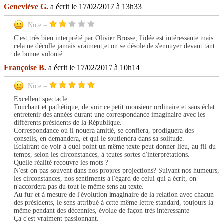
Geneviève G.
a écrit le 17/02/2017 à 13h33
Note =
C'est très bien interprété par Olivier Brosse, l'idée est intéressante mais
cela ne décolle jamais vraiment,et on se désole de s'ennuyer devant tant
de bonne volonté.
Françoise B.
a écrit le 17/02/2017 à 10h14
Note =
Excellent spectacle.
Touchant et pathétique, de voir ce petit monsieur ordinaire et sans éclat
entretenir des années durant une correspondance imaginaire avec les
différents présidents de la République.
Correspondance où il nouera amitié, se confiera, prodiguera des
conseils, en demandera, et qui le soutiendra dans sa solitude.
Éclairant de voir à quel point un même texte peut donner lieu, au fil du
temps, selon les circonstances, à toutes sortes d'interprétations.
Quelle réalité recouvre les mots ?
N'est-on pas souvent dans nos propres projections? Suivant nos humeurs,
les circonstances, nos sentiments à l'égard de celui qui a écrit, on
n'accordera pas du tout le même sens au texte.
Au fur et à mesure de l'évolution imaginaire de la relation avec chacun
des présidents, le sens attribué à cette même lettre standard, toujours la
même pendant des décennies, évolue de façon très intéressante
Ça c'est vraiment passionnant.