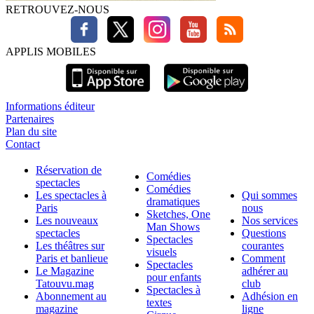
RETROUVEZ-NOUS
APPLIS MOBILES
Informations éditeur
Partenaires
Plan du site
Contact
Réservation de
Comédies
spectacles
Comédies
Les spectacles à
Qui sommes
dramatiques
Paris
nous
Sketches, One
Les nouveaux
Nos services
Man Shows
spectacles
Questions
Spectacles
Les théâtres sur
courantes
visuels
Paris et banlieue
Comment
Spectacles
Le Magazine
adhérer au
pour enfants
Tatouvu.mag
club
Spectacles à
Abonnement au
Adhésion en
textes
magazine
ligne