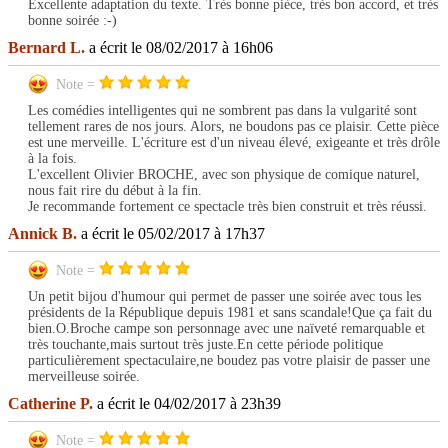
Excellente adaptation du texte. Très bonne pièce, très bon accord, et très
bonne soirée :-)
Bernard L.
a écrit le 08/02/2017 à 16h06
Note =
Les comédies intelligentes qui ne sombrent pas dans la vulgarité sont
tellement rares de nos jours. Alors, ne boudons pas ce plaisir. Cette pièce
est une merveille. L'écriture est d'un niveau élevé, exigeante et très drôle
à la fois.
L'excellent Olivier BROCHE, avec son physique de comique naturel,
nous fait rire du début à la fin.
Je recommande fortement ce spectacle très bien construit et très réussi.
Annick B.
a écrit le 05/02/2017 à 17h37
Note =
Un petit bijou d'humour qui permet de passer une soirée avec tous les
présidents de la République depuis 1981 et sans scandale!Que ça fait du
bien.O.Broche campe son personnage avec une naïveté remarquable et
très touchante,mais surtout très juste.En cette période politique
particulièrement spectaculaire,ne boudez pas votre plaisir de passer une
merveilleuse soirée.
Catherine P.
a écrit le 04/02/2017 à 23h39
Note =