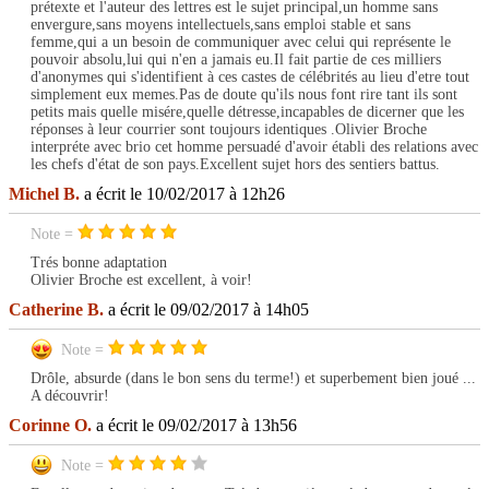
prétexte et l'auteur des lettres est le sujet principal,un homme sans
envergure,sans moyens intellectuels,sans emploi stable et sans
femme,qui a un besoin de communiquer avec celui qui représente le
pouvoir absolu,lui qui n'en a jamais eu.Il fait partie de ces milliers
d'anonymes qui s'identifient à ces castes de célébrités au lieu d'etre tout
simplement eux memes.Pas de doute qu'ils nous font rire tant ils sont
petits mais quelle misére,quelle détresse,incapables de dicerner que les
réponses à leur courrier sont toujours identiques .Olivier Broche
interpréte avec brio cet homme persuadé d'avoir établi des relations avec
les chefs d'état de son pays.Excellent sujet hors des sentiers battus.
Michel B.
a écrit le 10/02/2017 à 12h26
Note =
Trés bonne adaptation
Olivier Broche est excellent, à voir!
Catherine B.
a écrit le 09/02/2017 à 14h05
Note =
Drôle, absurde (dans le bon sens du terme!) et superbement bien joué ...
A découvrir!
Corinne O.
a écrit le 09/02/2017 à 13h56
Note =