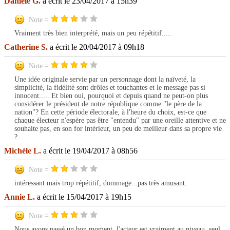
Danièle G.
a écrit le 23/04/2017 à 15h39
Note =
Vraiment très bien interprété, mais un peu répétitif.....
Catherine S.
a écrit le 20/04/2017 à 09h18
Note =
Une idée originale servie par un personnage dont la naïveté, la
simplicité, la fidélité sont drôles et touchantes et le message pas si
innocent..... Et bien oui, pourquoi et depuis quand ne peut-on plus
considérer le président de notre république comme "le père de la
nation"? En cette période électorale, à l'heure du choix, est-ce que
chaque électeur n'espère pas être "entendu" par une oreille attentive et ne
souhaite pas, en son for intérieur, un peu de meilleur dans sa propre vie
?
Michèle L.
a écrit le 19/04/2017 à 08h56
Note =
intéressant mais trop répétitif, dommage...pas très amusant.
Annie L.
a écrit le 15/04/2017 à 19h15
Note =
Nous avons passé un bon moment, l'acteur est vraiment au niveau, seul