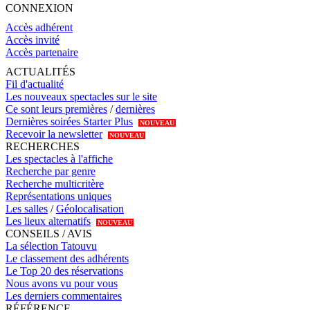
CONNEXION
Accès adhérent
Accès invité
Accès partenaire
ACTUALITÉS
Fil d'actualité
Les nouveaux spectacles sur le site
Ce sont leurs premières
/
dernières
Dernières soirées Starter Plus
NOUVEAU
Recevoir la newsletter
NOUVEAU
RECHERCHES
Les spectacles à l'affiche
Recherche par genre
Recherche multicritère
Représentations uniques
Les salles
/
Géolocalisation
Les lieux alternatifs
NOUVEAU
CONSEILS / AVIS
La sélection Tatouvu
Le classement des adhérents
Le Top 20 des réservations
Nous avons vu pour vous
Les derniers commentaires
RÉFÉRENCE