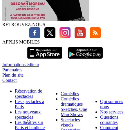
RETROUVEZ-NOUS
APPLIS MOBILES
Informations éditeur
Partenaires
Plan du site
Contact
Réservation de
Comédies
spectacles
Comédies
Les spectacles à
Qui sommes
dramatiques
Paris
nous
Sketches, One
Les nouveaux
Nos services
Man Shows
spectacles
Questions
Spectacles
Les théâtres sur
courantes
visuels
Paris et banlieue
Comment