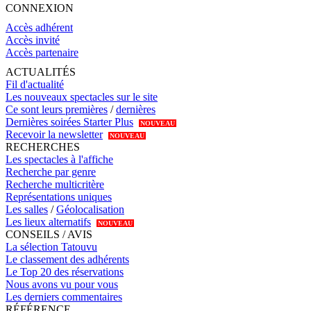
CONNEXION
Accès adhérent
Accès invité
Accès partenaire
ACTUALITÉS
Fil d'actualité
Les nouveaux spectacles sur le site
Ce sont leurs premières
/
dernières
Dernières soirées Starter Plus
NOUVEAU
Recevoir la newsletter
NOUVEAU
RECHERCHES
Les spectacles à l'affiche
Recherche par genre
Recherche multicritère
Représentations uniques
Les salles
/
Géolocalisation
Les lieux alternatifs
NOUVEAU
CONSEILS / AVIS
La sélection Tatouvu
Le classement des adhérents
Le Top 20 des réservations
Nous avons vu pour vous
Les derniers commentaires
RÉFÉRENCE