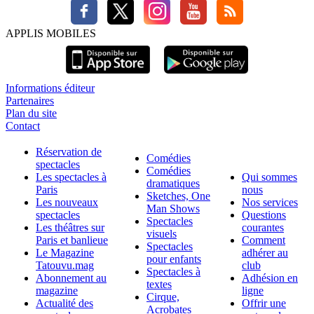
APPLIS MOBILES
Informations éditeur
Partenaires
Plan du site
Contact
Réservation de
Comédies
spectacles
Comédies
Les spectacles à
Qui sommes
dramatiques
Paris
nous
Sketches, One
Les nouveaux
Nos services
Man Shows
spectacles
Questions
Spectacles
Les théâtres sur
courantes
visuels
Paris et banlieue
Comment
Spectacles
Le Magazine
adhérer au
pour enfants
Tatouvu.mag
club
Spectacles à
Abonnement au
Adhésion en
textes
magazine
ligne
Cirque,
Actualité des
Offrir une
Acrobates