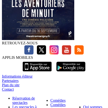
RETROUVEZ-NOUS
APPLIS MOBILES
Informations éditeur
Partenaires
Plan du site
Contact
Réservation de
Comédies
spectacles
Comédies
Les spectacles à
Qui sommes