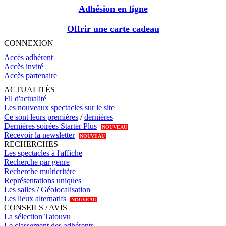
Adhésion en ligne
Offrir une carte cadeau
CONNEXION
Accès adhérent
Accès invité
Accès partenaire
ACTUALITÉS
Fil d'actualité
Les nouveaux spectacles sur le site
Ce sont leurs premières
/
dernières
Dernières soirées Starter Plus
NOUVEAU
Recevoir la newsletter
NOUVEAU
RECHERCHES
Les spectacles à l'affiche
Recherche par genre
Recherche multicritère
Représentations uniques
Les salles
/
Géolocalisation
Les lieux alternatifs
NOUVEAU
CONSEILS / AVIS
La sélection Tatouvu
Le classement des adhérents