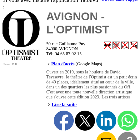
Si vous avez installé l'application Tatouvu
:
AVIGNON -
L'OPTIMIST
50 rue Guillaume Puy
84000 AVIGNON
Tél: 04 65 87 92 15
>
Plan d'accès
(Google Maps)
Photo: D.R.
Ouvert en 2019, sous la houlette de David
Teysseyre, le théâtre de l'Optimist est un petit écrin
de 49 places, idéalement situé au cœur de la ville,
dans un des quartiers les plus passionnés du Off.
C'est avec une toute nouvelle direction artistique
que s'ouvre cette édition 2023. Les trois artistes
associés s'inscrivent parfaitement dans l'histoire
>
Lire la suite
récente du lieu et perpétuent l'esprit de famille qui
y régnait.
Voisinant avec d'illustres aînés, l'Optimist propose
en ce mois de juillet une programmation
particulièrement éclectique, qui reste cependant
concentrée autour du théâtre contemporain.
Véritable lieu dédié à la création, l'Optimist sera