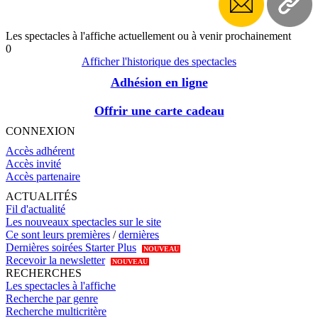
ouvert à l'année pour des résidences, des cours ou
ateliers, des lecture ou autres événements et bien
évidemment, de multiples spectacles.
Les spectacles à l'affiche actuellement ou à venir prochainement
Un espace de convivialité, de partage et de culture
0
où vous pourrez boire un verre, acheter un livre et
Afficher l'historique des spectacles
applaudir les artistes. La vie qu'on aime !
Adhésion en ligne
Offrir une carte cadeau
CONNEXION
Accès adhérent
Accès invité
Accès partenaire
ACTUALITÉS
Fil d'actualité
Les nouveaux spectacles sur le site
Ce sont leurs premières
/
dernières
Dernières soirées Starter Plus
NOUVEAU
Recevoir la newsletter
NOUVEAU
RECHERCHES
Les spectacles à l'affiche
Recherche par genre
Recherche multicritère