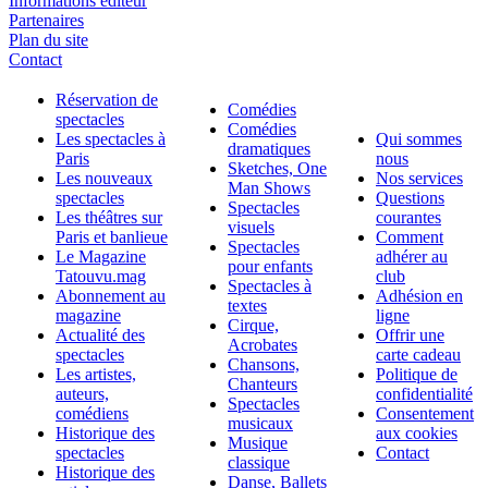
Informations éditeur
Partenaires
Plan du site
Contact
Réservation de
Comédies
spectacles
Comédies
Les spectacles à
Qui sommes
dramatiques
Paris
nous
Sketches, One
Les nouveaux
Nos services
Man Shows
spectacles
Questions
Spectacles
Les théâtres sur
courantes
visuels
Paris et banlieue
Comment
Spectacles
Le Magazine
adhérer au
pour enfants
Tatouvu.mag
club
Spectacles à
Abonnement au
Adhésion en
textes
magazine
ligne
Cirque,
Actualité des
Offrir une
Acrobates
spectacles
carte cadeau
Chansons,
Les artistes,
Politique de
Chanteurs
auteurs,
confidentialité
Spectacles
comédiens
Consentement
musicaux
Historique des
aux cookies
Musique
spectacles
Contact
classique
Historique des
Danse, Ballets