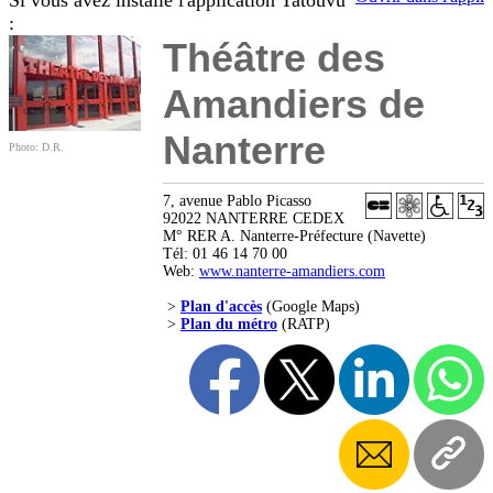
Si vous avez installé l'application Tatouvu
:
Théâtre des
Amandiers de
Nanterre
Photo: D.R.
7, avenue Pablo Picasso
92022 NANTERRE CEDEX
M° RER A. Nanterre-Préfecture (Navette)
Tél: 01 46 14 70 00
Web:
www.nanterre-amandiers.com
>
Plan d'accès
(Google Maps)
>
Plan du métro
(RATP)