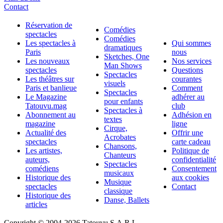
Contact
Réservation de
Comédies
spectacles
Comédies
Les spectacles à
Qui sommes
dramatiques
Paris
nous
Sketches, One
Les nouveaux
Nos services
Man Shows
spectacles
Questions
Spectacles
Les théâtres sur
courantes
visuels
Paris et banlieue
Comment
Spectacles
Le Magazine
adhérer au
pour enfants
Tatouvu.mag
club
Spectacles à
Abonnement au
Adhésion en
textes
magazine
ligne
Cirque,
Actualité des
Offrir une
Acrobates
spectacles
carte cadeau
Chansons,
Les artistes,
Politique de
Chanteurs
auteurs,
confidentialité
Spectacles
comédiens
Consentement
musicaux
Historique des
aux cookies
Musique
spectacles
Contact
classique
Historique des
Danse, Ballets
articles
Copyright © 2004-
2026 Tatouvu S.A.R.L.