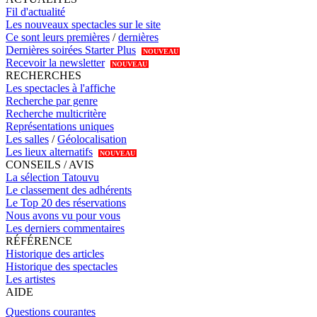
Fil d'actualité
Les nouveaux spectacles sur le site
Ce sont leurs premières
/
dernières
Dernières soirées Starter Plus
NOUVEAU
Recevoir la newsletter
NOUVEAU
RECHERCHES
Les spectacles à l'affiche
Recherche par genre
Recherche multicritère
Représentations uniques
Les salles
/
Géolocalisation
Les lieux alternatifs
NOUVEAU
CONSEILS / AVIS
La sélection Tatouvu
Le classement des adhérents
Le Top 20 des réservations
Nous avons vu pour vous
Les derniers commentaires
RÉFÉRENCE
Historique des articles
Historique des spectacles
Les artistes
AIDE
Questions courantes