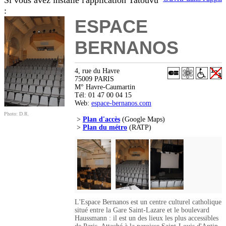
Si vous avez installé l'application Tatouvu
:
ESPACE
BERNANOS
4, rue du Havre
75009 PARIS
M° Havre-Caumartin
Tél: 01 47 00 04 15
Web:
espace-bernanos.com
Photo: D.R.
>
Plan d'accès
(Google Maps)
>
Plan du métro
(RATP)
L'Espace Bernanos est un centre culturel catholique
situé entre la Gare Saint-Lazare et le boulevard
Haussmann : il est un des lieux les plus accessibles