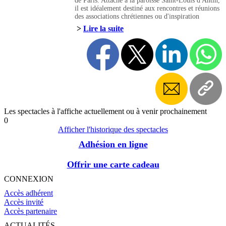
de Paris. Attaché à la paroisse Saint-Louis d'Antin,
il est idéalement destiné aux rencontres et réunions
des associations chrétiennes ou d'inspiration
chrétienne, religieuses ou culturelles. Espace
>
Lire la suite
protégé dans un quartier hyper-animé, il est ouvert
à toute personne morale ou physique cherchant un
lieu de calme et de réunion. Il est composé d'un
auditorium de 150 places, une salle de conférences
de 65 places et 4 salles de réunion entre 15 et 40
places. L'Espace Bernanos est géré par
l'Association des Amis de Saint-Louis d'Antin qui
propose un programme mensuel de conférences et
de rencontres culturelles (l'Agenda du mois).
Les spectacles à l'affiche actuellement ou à venir prochainement
0
Afficher l'historique des spectacles
Adhésion en ligne
Offrir une carte cadeau
CONNEXION
Accès adhérent
Accès invité
Accès partenaire
ACTUALITÉS