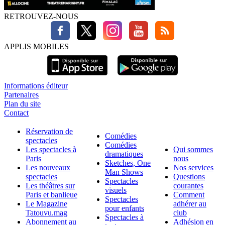
RETROUVEZ-NOUS
APPLIS MOBILES
Informations éditeur
Partenaires
Plan du site
Contact
Réservation de
Comédies
spectacles
Comédies
Les spectacles à
Qui sommes
dramatiques
Paris
nous
Sketches, One
Les nouveaux
Nos services
Man Shows
spectacles
Questions
Spectacles
Les théâtres sur
courantes
visuels
Paris et banlieue
Comment
Spectacles
Le Magazine
adhérer au
pour enfants
Tatouvu.mag
club
Spectacles à
Abonnement au
Adhésion en