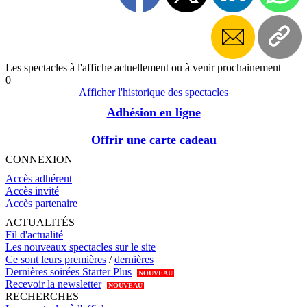
sous un nouveau jour, l'amour de la littérature. Des
cours de théâtre sont également dispensés, pour
adultes et pour enfants et finissent de faire du
théâtre Darius Milhaud un havre exceptionnel de
chaleur et de partage au coeur du populaire 19e
arrondissement de Paris.
Les spectacles à l'affiche actuellement ou à venir prochainement
0
Afficher l'historique des spectacles
Adhésion en ligne
Offrir une carte cadeau
CONNEXION
Accès adhérent
Accès invité
Accès partenaire
ACTUALITÉS
Fil d'actualité
Les nouveaux spectacles sur le site
Ce sont leurs premières
/
dernières
Dernières soirées Starter Plus
NOUVEAU
Recevoir la newsletter
NOUVEAU
RECHERCHES