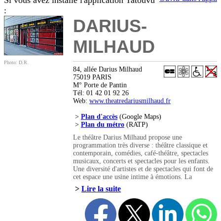
Si vous avez installé l'application Tatouvu
:
DARIUS-
MILHAUD
Photo: D.R.
84, allée Darius Milhaud
75019 PARIS
M° Porte de Pantin
Tél: 01 42 01 92 26
Web:
www.theatredariusmilhaud.fr
>
Plan d'accès
(Google Maps)
>
Plan du métro
(RATP)
Le théâtre Darius Milhaud propose une
programmation très diverse : théâtre classique et
contemporain, comédies, café-théâtre, spectacles
musicaux, concerts et spectacles pour les enfants.
Une diversité d'artistes et de spectacles qui font de
cet espace une usine intime à émotions. La
'théâtrothèque', idée ingénieuse, adapte des textes
>
Lire la suite
référents de la littérature française et étrangère afin
d'en faciliter l'accès au plus grand nombre. Ainsi,
de grands écrivains, projetés sur le devant de la
scène touchent un public nouveau qui découvre,