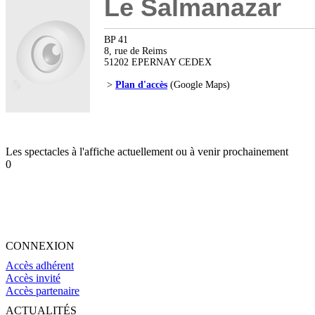
Le Salmanazar
BP 41
8, rue de Reims
51202 EPERNAY CEDEX
>
Plan d'accès
(Google Maps)
Les spectacles à l'affiche actuellement ou à venir prochainement
0
CONNEXION
Accès adhérent
Accès invité
Accès partenaire
ACTUALITÉS