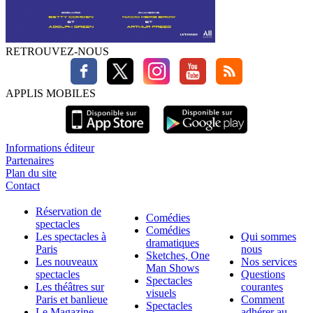
RETROUVEZ-NOUS
APPLIS MOBILES
Informations éditeur
Partenaires
Plan du site
Contact
Réservation de
Comédies
spectacles
Comédies
Les spectacles à
Qui sommes
dramatiques
Paris
nous
Sketches, One
Les nouveaux
Nos services
Man Shows
spectacles
Questions
Spectacles
Les théâtres sur
courantes
visuels
Paris et banlieue
Comment
Spectacles
Le Magazine
adhérer au