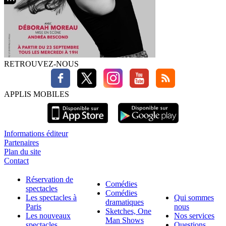
RETROUVEZ-NOUS
APPLIS MOBILES
Informations éditeur
Partenaires
Plan du site
Contact
Réservation de
Comédies
spectacles
Comédies
Les spectacles à
Qui sommes
dramatiques
Paris
nous
Sketches, One
Les nouveaux
Nos services
Man Shows
spectacles
Questions