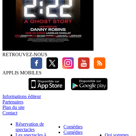
RETROUVEZ-NOUS
APPLIS MOBILES
Informations éditeur
Partenaires
Plan du site
Contact
Réservation de
Comédies
spectacles
Comédies
Les spectacles à
Qui sommes