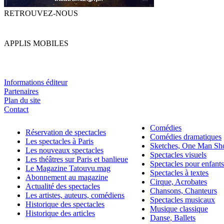
RETROUVEZ-NOUS
APPLIS MOBILES
Informations éditeur
Partenaires
Plan du site
Contact
Comédies
Réservation de spectacles
Comédies dramatiques
Les spectacles à Paris
Sketches, One Man S
Les nouveaux spectacles
Spectacles visuels
Les théâtres sur Paris et banlieue
Spectacles pour enfants
Le Magazine Tatouvu.mag
Spectacles à textes
Abonnement au magazine
Cirque, Acrobates
Actualité des spectacles
Chansons, Chanteurs
Les artistes, auteurs, comédiens
Spectacles musicaux
Historique des spectacles
Musique classique
Historique des articles
Danse, Ballets