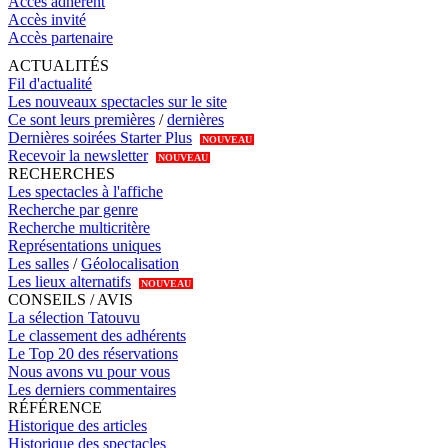
Accès adhérent
Accès invité
Accès partenaire
ACTUALITÉS
Fil d'actualité
Les nouveaux spectacles sur le site
Ce sont leurs premières
/
dernières
Dernières soirées Starter Plus
NOUVEAU
Recevoir la newsletter
NOUVEAU
RECHERCHES
Les spectacles à l'affiche
Recherche par genre
Recherche multicritère
Représentations uniques
Les salles
/
Géolocalisation
Les lieux alternatifs
NOUVEAU
CONSEILS / AVIS
La sélection Tatouvu
Le classement des adhérents
Le Top 20 des réservations
Nous avons vu pour vous
Les derniers commentaires
RÉFÉRENCE
Historique des articles
Historique des spectacles