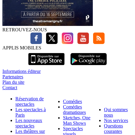
RETROUVEZ-NOUS
APPLIS MOBILES
Informations éditeur
Partenaires
Plan du site
Contact
Réservation de
Comédies
spectacles
Comédies
Les spectacles à
Qui sommes
dramatiques
Paris
nous
Sketches, One
Les nouveaux
Nos services
Man Shows
spectacles
Questions
Spectacles
Les théâtres sur
courantes
visuels