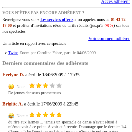
Accès adhérent
VOUS N’ÊTES PAS ENCORE ADHÉRENT ?
Renseignez vous sur «
Les services offerts
» ou appelez-nous au
01 43 72
17 00
et profiter d’invitations et/ou de tarifs réduits (jusqu'à
-70%
) sur tous
nos spectacles.
Voir comment adhérer
Un article en rapport avec ce spectacle :
>
Twins
Zoom par Caroline Fabre, paru le 04/06/2009.
Derniers commentaires des adhérents
Evelyne D.
a écrit le 18/06/2009 à 17h35
Note =
De jeunes danseurs prometteurs
Brigitte A.
a écrit le 17/06/2009 à 22h45
Note =
du rire aux larmes ... jamais un spectacle de danse n'avait réussi à
m'émouvoir à ce point. A voir et à revoir. Dommage que le dernier 1/4
d'heure gâche l'émotion en faisant monter n'importe qui sur scène.