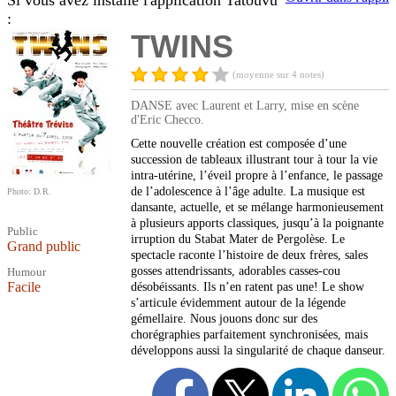
Si vous avez installé l'application Tatouvu
:
TWINS
(moyenne sur 4 notes)
DANSE avec Laurent et Larry, mise en scène
d'Eric Checco.
Cette nouvelle création est composée d’une
succession de tableaux illustrant tour à tour la vie
intra-utérine, l’éveil propre à l’enfance, le passage
de l’adolescence à l’âge adulte. La musique est
Photo: D.R.
dansante, actuelle, et se mélange harmonieusement
à plusieurs apports classiques, jusqu’à la poignante
Public
irruption du Stabat Mater de Pergolèse. Le
Grand public
spectacle raconte l’histoire de deux frères, sales
gosses attendrissants, adorables casses-cou
Humour
Facile
désobéissants. Ils n’en ratent pas une! Le show
s’articule évidemment autour de la légende
gémellaire. Nous jouons donc sur des
chorégraphies parfaitement synchronisées, mais
développons aussi la singularité de chaque danseur.