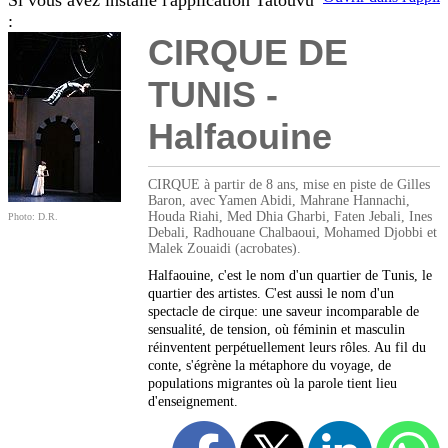
Si vous avez installé l'application Tatouvu
:
CIRQUE DE
TUNIS -
Halfaouine
CIRQUE à partir de 8 ans, mise en piste de Gilles
Baron, avec Yamen Abidi, Mahrane Hannachi,
Houda Riahi, Med Dhia Gharbi, Faten Jebali, Ines
Photo: D.R.
Debali, Radhouane Chalbaoui, Mohamed Djobbi et
Malek Zouaidi (acrobates).
Halfaouine, c'est le nom d'un quartier de Tunis, le
quartier des artistes. C'est aussi le nom d'un
spectacle de cirque: une saveur incomparable de
sensualité, de tension, où féminin et masculin
réinventent perpétuellement leurs rôles. Au fil du
conte, s'égrène la métaphore du voyage, de
populations migrantes où la parole tient lieu
d'enseignement.