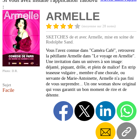
Si vous avez installé l'application Tatouvu
:
ARMELLE
(moyenne sur 28 notes)
SKETCHES de et avec Armelle, mise en scène de
Rodolphe Sand.
Vous l'avez connue dans "Caméra Café", retrouvez
la pétillante Armelle dans "Le voyage en Armélie".
Une invitation dans un univers à son image:
déjanté, piquant, drôle, et plein de malice! En strip
Photo: D.R.
teaseuse vulgaire , membre d'une chorale, ou
servante de Marie-Antoinette, Armelle n'a pas fini
de vous surprendre... Un one woman show original
Sujet
qui vous garantit un bon moment de rire et de
Facile
détente.