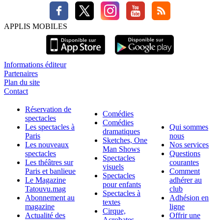
APPLIS MOBILES
Informations éditeur
Partenaires
Plan du site
Contact
Réservation de
Comédies
spectacles
Comédies
Les spectacles à
Qui sommes
dramatiques
Paris
nous
Sketches, One
Les nouveaux
Nos services
Man Shows
spectacles
Questions
Spectacles
Les théâtres sur
courantes
visuels
Paris et banlieue
Comment
Spectacles
Le Magazine
adhérer au
pour enfants
Tatouvu.mag
club
Spectacles à
Abonnement au
Adhésion en
textes
magazine
ligne
Cirque,
Actualité des
Offrir une
Acrobates