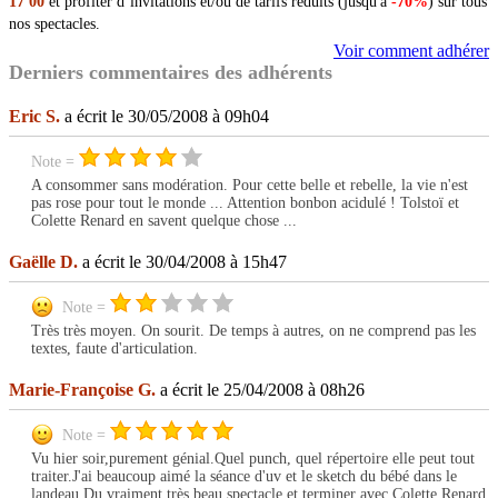
17 00
et profiter d’invitations et/ou de tarifs réduits (jusqu'à
-70%
) sur tous
nos spectacles.
Voir comment adhérer
Derniers commentaires des adhérents
Eric S.
a écrit le 30/05/2008 à 09h04
Note =
A consommer sans modération. Pour cette belle et rebelle, la vie n'est
pas rose pour tout le monde ... Attention bonbon acidulé ! Tolstoï et
Colette Renard en savent quelque chose ...
Gaëlle D.
a écrit le 30/04/2008 à 15h47
Note =
Très très moyen. On sourit. De temps à autres, on ne comprend pas les
textes, faute d'articulation.
Marie-Françoise G.
a écrit le 25/04/2008 à 08h26
Note =
Vu hier soir,purement génial.Quel punch, quel répertoire elle peut tout
traiter.J'ai beaucoup aimé la séance d'uv et le sketch du bébé dans le
landeau.Du vraiment très beau spectacle et terminer avec Colette Renard