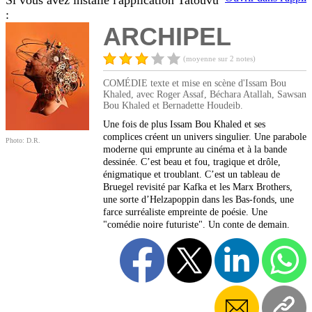
Si vous avez installé l'application Tatouvu
:
ARCHIPEL
(moyenne sur 2 notes)
COMÉDIE texte et mise en scène d'Issam Bou
Khaled, avec Roger Assaf, Béchara Atallah, Sawsan
Bou Khaled et Bernadette Houdeib.
Une fois de plus Issam Bou Khaled et ses
complices créent un univers singulier. Une parabole
Photo: D.R.
moderne qui emprunte au cinéma et à la bande
dessinée. C’est beau et fou, tragique et drôle,
énigmatique et troublant. C’est un tableau de
Bruegel revisité par Kafka et les Marx Brothers,
une sorte d’Helzapoppin dans les Bas-fonds, une
farce surréaliste empreinte de poésie. Une
"comédie noire futuriste". Un conte de demain.