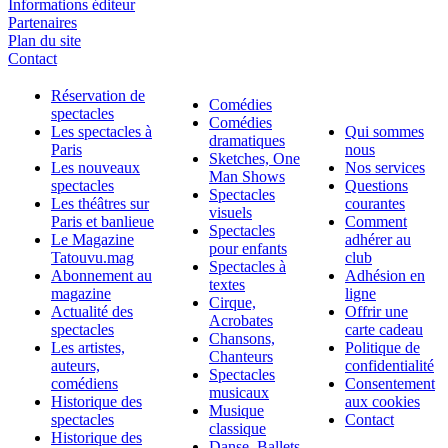
Informations éditeur
Partenaires
Plan du site
Contact
Réservation de
Comédies
spectacles
Comédies
Les spectacles à
Qui sommes
dramatiques
Paris
nous
Sketches, One
Les nouveaux
Nos services
Man Shows
spectacles
Questions
Spectacles
Les théâtres sur
courantes
visuels
Paris et banlieue
Comment
Spectacles
Le Magazine
adhérer au
pour enfants
Tatouvu.mag
club
Spectacles à
Abonnement au
Adhésion en
textes
magazine
ligne
Cirque,
Actualité des
Offrir une
Acrobates
spectacles
carte cadeau
Chansons,
Les artistes,
Politique de
Chanteurs
auteurs,
confidentialité
Spectacles
comédiens
Consentement
musicaux
Historique des
aux cookies
Musique
spectacles
Contact
classique
Historique des
Danse, Ballets