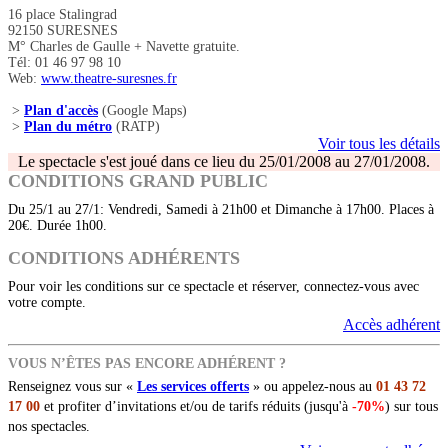
16 place Stalingrad
92150 SURESNES
M° Charles de Gaulle + Navette gratuite.
Tél: 01 46 97 98 10
Web:
www.theatre-suresnes.fr
>
Plan d'accès
(Google Maps)
>
Plan du métro
(RATP)
Voir tous les détails
Le spectacle s'est joué dans ce lieu du 25/01/2008 au 27/01/2008.
CONDITIONS GRAND PUBLIC
Du 25/1 au 27/1: Vendredi, Samedi à 21h00 et Dimanche à 17h00. Places à
20€. Durée 1h00.
CONDITIONS ADHÉRENTS
Pour voir les conditions sur ce spectacle et réserver, connectez-vous avec
votre compte.
Accès adhérent
VOUS N’ÊTES PAS ENCORE ADHÉRENT ?
Renseignez vous sur «
Les services offerts
» ou appelez-nous au
01 43 72
17 00
et profiter d’invitations et/ou de tarifs réduits (jusqu'à
-70%
) sur tous
nos spectacles.