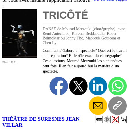
Si vous avez installé l'application Tatouvu
:
TRICÔTÉ
DANSE de Mourad Merzouki (chorégraphe), avec
Rémi Autechaud, Kareem Beddaoudia, Kader
Belmoktar ou Jonny Tho, Mabrouk Gouicem et
Cheu Ly.
Comment s’élabore un spectacle? Quel est le travail
de préparation? Et le rôle exact du chorégraphe?
Ces questions, Mourad Merzouki les a entendues
Photo: D.R.
cent fois. Il en fait aujourd’hui la matière d’un
spectacle.
THÉÂTRE DE SURESNES JEAN
VILLAR