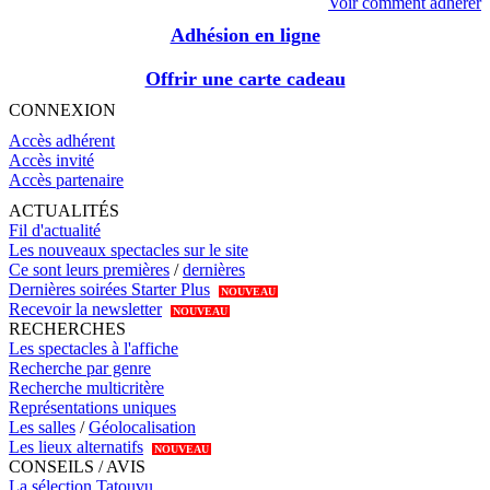
Voir comment adhérer
Adhésion en ligne
Offrir une carte cadeau
CONNEXION
Accès adhérent
Accès invité
Accès partenaire
ACTUALITÉS
Fil d'actualité
Les nouveaux spectacles sur le site
Ce sont leurs premières
/
dernières
Dernières soirées Starter Plus
NOUVEAU
Recevoir la newsletter
NOUVEAU
RECHERCHES
Les spectacles à l'affiche
Recherche par genre
Recherche multicritère
Représentations uniques
Les salles
/
Géolocalisation
Les lieux alternatifs
NOUVEAU
CONSEILS / AVIS
La sélection Tatouvu