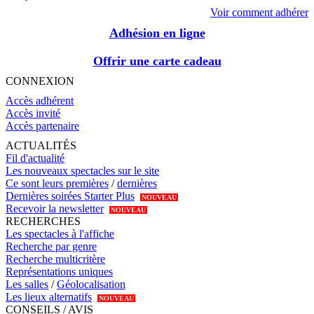
Voir comment adhérer
Adhésion en ligne
Offrir une carte cadeau
CONNEXION
Accès adhérent
Accès invité
Accès partenaire
ACTUALITÉS
Fil d'actualité
Les nouveaux spectacles sur le site
Ce sont leurs premières
/
dernières
Dernières soirées Starter Plus
NOUVEAU
Recevoir la newsletter
NOUVEAU
RECHERCHES
Les spectacles à l'affiche
Recherche par genre
Recherche multicritère
Représentations uniques
Les salles
/
Géolocalisation
Les lieux alternatifs
NOUVEAU
CONSEILS / AVIS