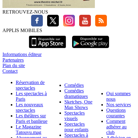
RETROUVEZ-NOUS
APPLIS MOBILES
Informations éditeur
Partenaires
Plan du site
Contact
Réservation de
Comédies
spectacles
Comédies
Les spectacles à
Qui sommes
dramatiques
Paris
nous
Sketches, One
Les nouveaux
Nos services
Man Shows
spectacles
Questions
Spectacles
Les théâtres sur
courantes
visuels
Paris et banlieue
Comment
Spectacles
Le Magazine
adhérer au
pour enfants
Tatouvu.mag
club
Spectacles à
Abonnement au
Adhésion en