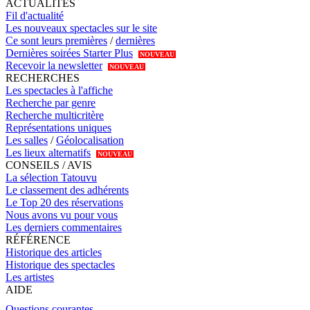
ACTUALITÉS
Fil d'actualité
Les nouveaux spectacles sur le site
Ce sont leurs premières
/
dernières
Dernières soirées Starter Plus
NOUVEAU
Recevoir la newsletter
NOUVEAU
RECHERCHES
Les spectacles à l'affiche
Recherche par genre
Recherche multicritère
Représentations uniques
Les salles
/
Géolocalisation
Les lieux alternatifs
NOUVEAU
CONSEILS / AVIS
La sélection Tatouvu
Le classement des adhérents
Le Top 20 des réservations
Nous avons vu pour vous
Les derniers commentaires
RÉFÉRENCE
Historique des articles
Historique des spectacles
Les artistes
AIDE
Questions courantes