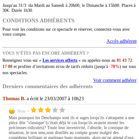
Jusqu'au 31/3: du Mardi au Samedi à 20h00, le Dimanche à 15h00. Places à
30€. Durée 1h30.
CONDITIONS ADHÉRENTS
Pour voir les conditions sur ce spectacle et réserver, connectez-vous avec
votre compte.
Accès adhérent
VOUS N’ÊTES PAS ENCORE ADHÉRENT ?
Renseignez vous sur «
Les services offerts
» ou appelez-nous au
01 43 72
17 00
et profiter d’invitations et/ou de tarifs réduits (jusqu'à
-70%
) sur tous
nos spectacles.
Voir comment adhérer
Derniers commentaires des adhérents
Thomas B.
a écrit le 23/03/2007 à 10h23
Note =
Mais pourquoi les Deschamps sont ils si sages lorqu'ils s'attaquent à une
pièce dite "classique"(c'était déjà le cas lorqu'ils avaient monté les
précieuses ridicules)? Toute leur inventivité, l'aburde, le comique de
situation, le non sens,sont distillés au compte goute malgré des
comédiens brillants et quelques bons moments, alors qu'on attend d'eux