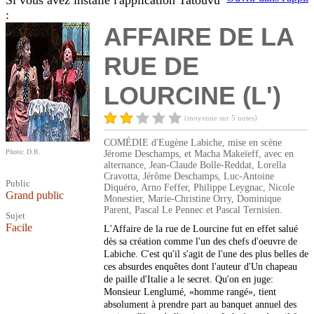
Si vous avez installé l'application Tatouvu
:
AFFAIRE DE LA
RUE DE
LOURCINE (L')
(moyenne sur 5 notes)
COMÉDIE d'Eugène Labiche, mise en scène
Photo: D.R.
Jérome Deschamps, et Macha Makeïeff, avec en
alternance, Jean-Claude Bolle-Reddat, Lorella
Cravotta, Jérôme Deschamps, Luc-Antoine
Public
Diquéro, Arno Feffer, Philippe Leygnac, Nicole
Grand public
Monestier, Marie-Christine Orry, Dominique
Parent, Pascal Le Pennec et Pascal Ternisien.
Sujet
Facile
L'Affaire de la rue de Lourcine fut en effet salué
dès sa création comme l'un des chefs d'oeuvre de
Labiche. C'est qu'il s'agit de l'une des plus belles de
ces absurdes enquêtes dont l'auteur d'Un chapeau
de paille d'Italie a le secret. Qu'on en juge:
Monsieur Lenglumé, «homme rangé», tient
absolument à prendre part au banquet annuel des