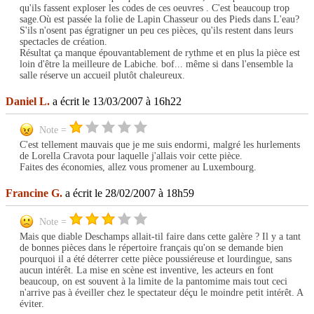
qu'ils fassent exploser les codes de ces oeuvres . C'est beaucoup trop
sage.Où est passée la folie de Lapin Chasseur ou des Pieds dans L'eau?
S'ils n'osent pas égratigner un peu ces pièces, qu'ils restent dans leurs
spectacles de création.
Résultat ça manque épouvantablement de rythme et en plus la pièce est
loin d'être la meilleure de Labiche. bof... même si dans l'ensemble la
salle réserve un accueil plutôt chaleureux.
Daniel L.
a écrit le 13/03/2007 à 16h22
Note =
C'est tellement mauvais que je me suis endormi, malgré les hurlements
de Lorella Cravota pour laquelle j'allais voir cette pièce.
Faites des économies, allez vous promener au Luxembourg.
Francine G.
a écrit le 28/02/2007 à 18h59
Note =
Mais que diable Deschamps allait-til faire dans cette galère ? Il y a tant
de bonnes pièces dans le répertoire français qu'on se demande bien
pourquoi il a été déterrer cette pièce poussiéreuse et lourdingue, sans
aucun intérêt. La mise en scène est inventive, les acteurs en font
beaucoup, on est souvent à la limite de la pantomime mais tout ceci
n'arrive pas à éveiller chez le spectateur déçu le moindre petit intérêt. A
éviter.