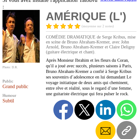
Si vous avez installé l'application Tatouvu
:
AMÉRIQUE (L')
(moyenne sur 2 notes)
COMÉDIE DRAMATIQUE de Serge Kribus, mise
en scène de Bruno Abraham-Kremer, avec John
Arnold, Bruno Abraham-Kremer et Claire Deligny
(guitare électrique et chant).
Après Monsieur Ibrahim et les fleurs du Coran,
qu'il a joué avec succès, plusieurs saisons à Paris,
Photo: D.R.
Bruno Abraham-Kremer a confié à Serge Kribus
ses souvenirs d’adolescence en lui demandant Le
Public
voyage initiatique de deux amis qui cheminent,
Grand public
entre rêve et réalité, sous le regard d’une femme,
une guitariste électrique qui fera pulser le rock.
Humour
Subtil