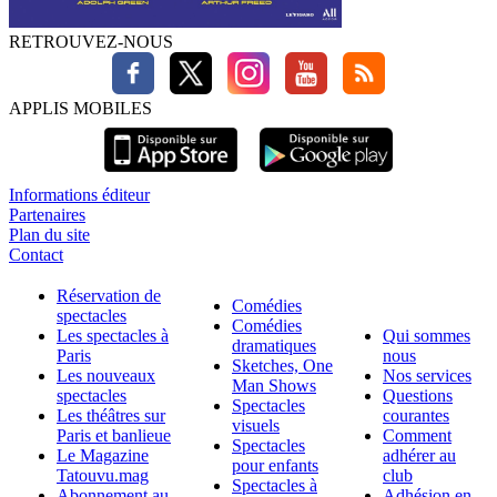
RETROUVEZ-NOUS
APPLIS MOBILES
Informations éditeur
Partenaires
Plan du site
Contact
Réservation de
Comédies
spectacles
Comédies
Les spectacles à
Qui sommes
dramatiques
Paris
nous
Sketches, One
Les nouveaux
Nos services
Man Shows
spectacles
Questions
Spectacles
Les théâtres sur
courantes
visuels
Paris et banlieue
Comment
Spectacles
Le Magazine
adhérer au
pour enfants
Tatouvu.mag
club
Spectacles à
Abonnement au
Adhésion en