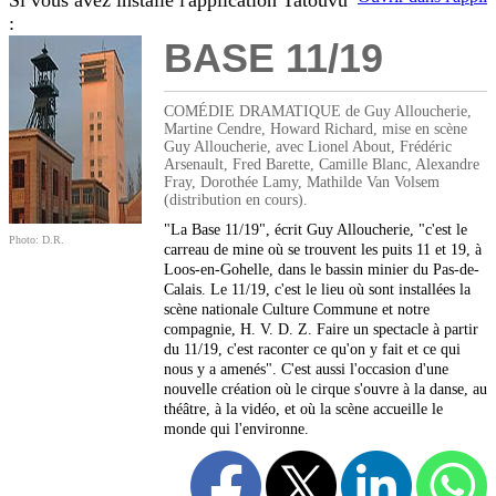
Si vous avez installé l'application Tatouvu
:
BASE 11/19
COMÉDIE DRAMATIQUE de Guy Alloucherie,
Martine Cendre, Howard Richard, mise en scène
Guy Alloucherie, avec Lionel About, Frédéric
Arsenault, Fred Barette, Camille Blanc, Alexandre
Fray, Dorothée Lamy, Mathilde Van Volsem
(distribution en cours).
"La Base 11/19", écrit Guy Alloucherie, "c'est le
Photo: D.R.
carreau de mine où se trouvent les puits 11 et 19, à
Loos-en-Gohelle, dans le bassin minier du Pas-de-
Calais. Le 11/19, c'est le lieu où sont installées la
scène nationale Culture Commune et notre
compagnie, H. V. D. Z. Faire un spectacle à partir
du 11/19, c'est raconter ce qu'on y fait et ce qui
nous y a amenés". C'est aussi l'occasion d'une
nouvelle création où le cirque s'ouvre à la danse, au
théâtre, à la vidéo, et où la scène accueille le
monde qui l'environne.