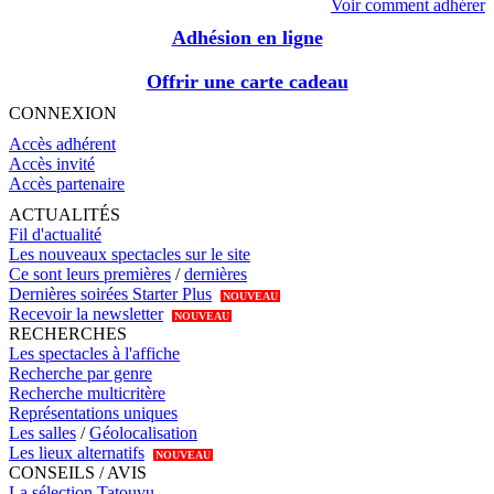
Voir comment adhérer
Adhésion en ligne
Offrir une carte cadeau
CONNEXION
Accès adhérent
Accès invité
Accès partenaire
ACTUALITÉS
Fil d'actualité
Les nouveaux spectacles sur le site
Ce sont leurs premières
/
dernières
Dernières soirées Starter Plus
NOUVEAU
Recevoir la newsletter
NOUVEAU
RECHERCHES
Les spectacles à l'affiche
Recherche par genre
Recherche multicritère
Représentations uniques
Les salles
/
Géolocalisation
Les lieux alternatifs
NOUVEAU
CONSEILS / AVIS
La sélection Tatouvu