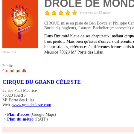
DRÔLE DE MONDE 
(moyenne sur 13 notes)
CIRQUE mise en piste de Ben Boyce et Philippe Carle
Burlaud (jongleur), Laurent Bachelier (monocycle) e
Dans l'intimité bleue de ses chapiteaux, mêlant cirqu
trois pieds... Mais bien qu'issus d'univers différents,
humoristiques, références à différentes formes artist
Meurice 75020 M° Porte des Lilas.
Photo: D.R.
Public
Grand public
CIRQUE DU GRAND CÉLESTE
22 rue Paul Meurice
75020 PARIS
M° Porte des Lilas
Web:
www.grandceleste.com
>
Plan d'accès
(Google Maps)
>
Plan du métro
(RATP)