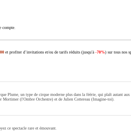
re compte.
 00
et profiter d’invitations et/ou de tarifs réduits (jusqu'à
-70%
) sur tous nos s
ue Plume, un type de cirque moderne plus dans la féérie, qui plaît autant aux 
ier Mortimer (l'Ombre Orchestre) et de Julien Cottereau (Imagine-toi).
oyez ce spectacle rare et émouvant.