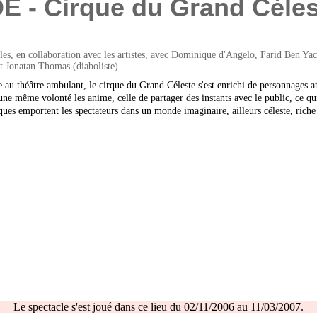
- Cirque du Grand Céles
s, en collaboration avec les artistes, avec Dominique d'Angelo, Farid Ben Yach
t Jonatan Thomas (diaboliste).
e au théâtre ambulant, le cirque du Grand Céleste s'est enrichi de personnages a
 une même volonté les anime, celle de partager des instants avec le public, ce qui
iques emportent les spectateurs dans un monde imaginaire, ailleurs céleste, ric
Le spectacle s'est joué dans ce lieu du 02/11/2006 au 11/03/2007.