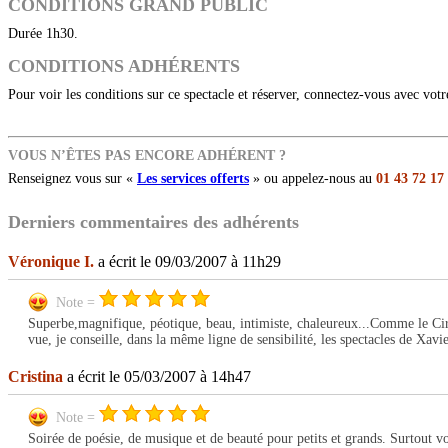
CONDITIONS GRAND PUBLIC
Durée 1h30.
CONDITIONS ADHÉRENTS
Pour voir les conditions sur ce spectacle et réserver, connectez-vous avec vot
VOUS N’ÊTES PAS ENCORE ADHÉRENT ?
Renseignez vous sur «
Les services offerts
» ou appelez-nous au
01 43 72 17
Derniers commentaires des adhérents
Véronique I.
a écrit le 09/03/2007 à 11h29
Note =
Superbe,magnifique, péotique, beau, intimiste, chaleureux...Comme le Cirq
vue, je conseille, dans la même ligne de sensibilité, les spectacles de Xav
Cristina
a écrit le 05/03/2007 à 14h47
Note =
Soirée de poésie, de musique et de beauté pour petits et grands. Surtout v